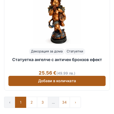
Декорация за дома
Статуетки
Статуетка ангелче с античен бронзов ефект
25.56 €
(49.99 лв.)
Добави в количката
‹
1
2
3
…
34
›