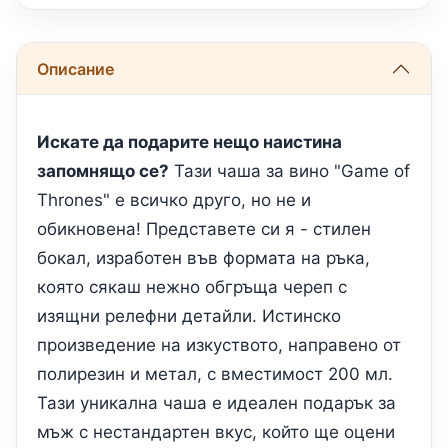
Описание
Искате да подарите нещо наистина
запомнящо се?
Тази чаша за вино "Game of
Thrones" е всичко друго, но не и
обикновена! Представете си я - стилен
бокал, изработен във формата на ръка,
която сякаш нежно обгръща череп с
изящни релефни детайли. Истинско
произведение на изкуството, направено от
полирезин и метал, с вместимост 200 мл.
Тази уникална чаша е идеален подарък за
мъж с нестандартен вкус, който ще оцени