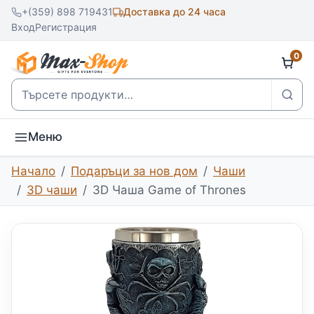
+(359) 898 719431
Доставка до 24 часа
Вход
Регистрация
0
Търсене
Меню
Начало
Подаръци за нов дом
Чаши
3D чаши
3D Чаша Game of Thrones