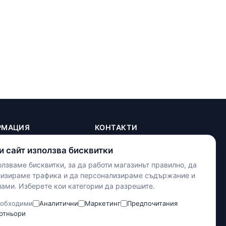
РМАЦИЯ
КОНТАКТИ
+(359) 898 719431
и сайт използва бисквитки
contact.maxshop.bg@gmail.com
ка
лзваме бисквитки, за да работи магазинът правилно, да
улица Панайот Волов 42,
телност
лизираме трафика и да персонализираме съдържание и
Шумен
ами. Изберете кои категории да разрешите.
тки
словия
Наложен платеж
обходими
Аналитични
Маркетинг
Предпочитания
Банков превод
ртньори
Доставка с Еконт