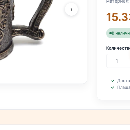
материал:
›
15.3
В налич
Количеств
Доста
Плаща