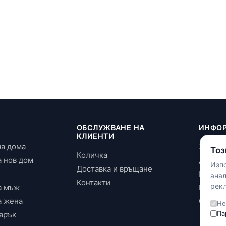
И
ОБСЛУЖВАНЕ НА
ИНФО
КЛИЕНТИ
за дома
За нас
Тоз
Количка
а нов дом
Достав
Изпо
Доставка и връщане
Повери
ана
Контакти
рекл
а мъж
Бискви
а жена
Общи у
Не
Па
арък