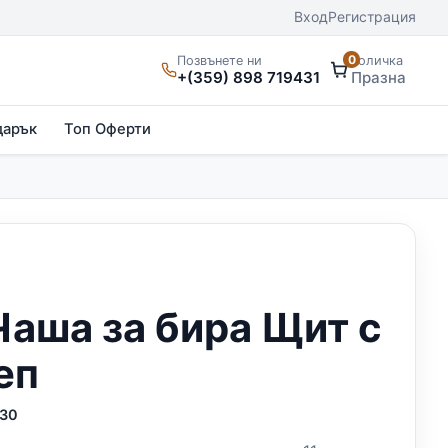
Вход
Регистрация
0
Позвънете ни
Количка
+(359) 898 719431
Празна
дарък
Топ Оферти
Чаша за бира Щит с
еп
30