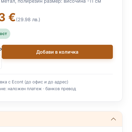
 метал, полирезин размер: височина -11 см
3 €
(29.98 лв.)
ност
о
Добави в количка
вка с Econt (до офис и до адрес)
не: наложен платеж · банков превод