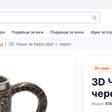
ири
Подаръци за мъж
Подаръци за жена
Идеи за по
ши
3D Чаша за бира Щит с череп
3D чаши
3D 
чер
Модел:
978