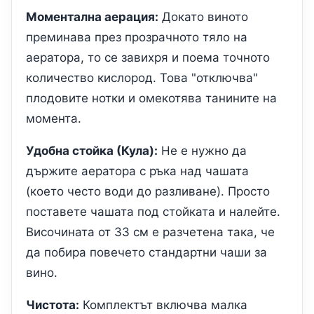
Моментална аерация:
Докато виното
преминава през прозрачното тяло на
аератора, то се завихря и поема точното
количество кислород. Това "отключва"
плодовите нотки и омекотява танините на
момента.
Удобна стойка (Кула):
Не е нужно да
държите аератора с ръка над чашата
(което често води до разливане). Просто
поставете чашата под стойката и налейте.
Височината от 33 см е разчетена така, че
да побира повечето стандартни чаши за
вино.
Чистота:
Комплектът включва малка