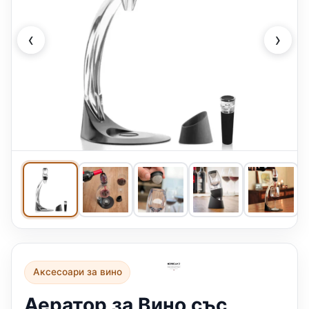
‹
›
Аксесоари за вино
Аератор за Вино със