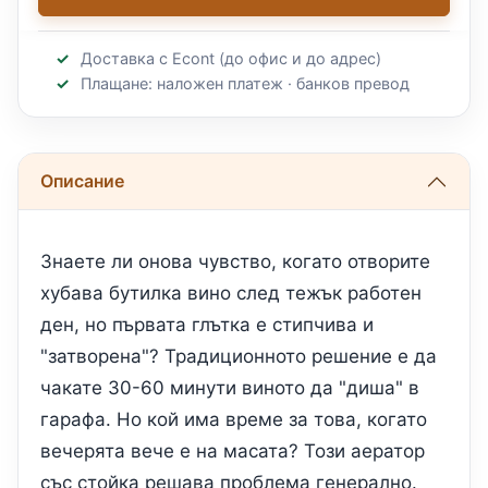
Доставка с Econt (до офис и до адрес)
Плащане: наложен платеж · банков превод
Описание
Знаете ли онова чувство, когато отворите
хубава бутилка вино след тежък работен
ден, но първата глътка е стипчива и
"затворена"? Традиционното решение е да
чакате 30-60 минути виното да "диша" в
гарафа. Но кой има време за това, когато
вечерята вече е на масата? Този аератор
със стойка решава проблема генерално.