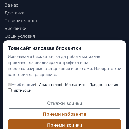
За нас
Доставка
Поверителност
Бисквитки
Общи условия
Този сайт използва бисквитки
КОНТАКТИ
Използваме бисквитки, за да работи магазинът
+(359) 898 719431
правилно, да анализираме трафика и да
contact.maxshop.bg@gmail.com
персонализираме съдържание и реклами. Изберете кои
категории да разрешите.
улица Панайот Волов 42, Шумен
Необходими
Аналитични
Маркетинг
Предпочитания
Наложен платеж
Партньори
Банков превод
Доставка с Еконт
Откажи всички
Приеми избраните
© 2026 Max-Shop.bg. Всички права запазени.
Онлайн магазинът е изготвен и се поддържа от
Network
Приеми всички