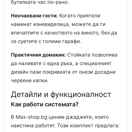
бутилката час по-рано.
Неочаквани гости:
Когато приятели
наминат изневиделица, можете да ги
впечатлите с качеството на виното, без да
се суетите с големи гарафи.
Практичния домакин:
Стойката позволява
да наливате с една ръка, а специалният
дизайн пази покривката от онези досадни
червени капки.
Детайли и функционалност
Как работи системата?
В Max-shop.bg ценим джаджите, които
наистина работят. Този комплект предлага: