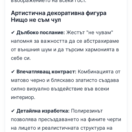
въображението на всеки гост.
Артистична декоративна фигура
Нищо не съм чул
✔
Дълбоко послание:
Жестът "не чувам"
напомня за важността да се абстрахираме
от външния шум и да търсим хармонията в
себе си.
✔
Впечатляващ контраст:
Комбинацията от
матово черно и бляскаво златисто създава
силно визуално въздействие във всеки
интериор.
✔
Детайлна изработка:
Полирезинът
позволява пресъздаването на фините черти
на лицето и реалистичната структура на