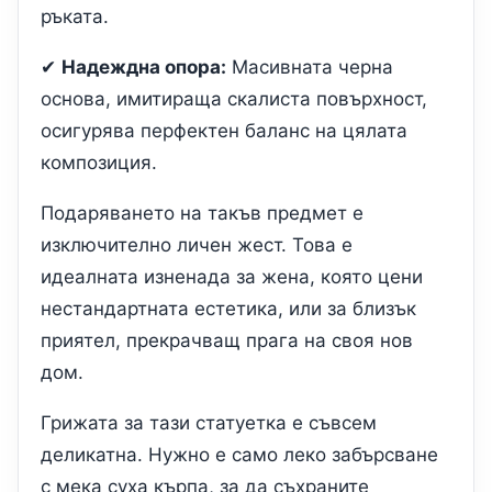
ръката.
✔
Надеждна опора:
Масивната черна
основа, имитираща скалиста повърхност,
осигурява перфектен баланс на цялата
композиция.
Подаряването на такъв предмет е
изключително личен жест. Това е
идеалната изненада за жена, която цени
нестандартната естетика, или за близък
приятел, прекрачващ прага на своя нов
дом.
Грижата за тази статуетка е съвсем
деликатна. Нужно е само леко забърсване
с мека суха кърпа, за да съхраните