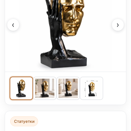
‹
›
Статуетки