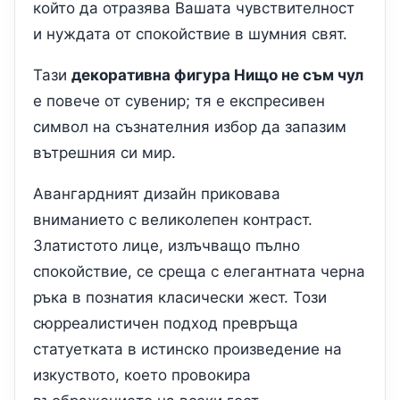
който да отразява Вашата чувствителност
и нуждата от спокойствие в шумния свят.
Тази
декоративна фигура Нищо не съм чул
е повече от сувенир; тя е експресивен
символ на съзнателния избор да запазим
вътрешния си мир.
Авангардният дизайн приковава
вниманието с великолепен контраст.
Златистото лице, излъчващо пълно
спокойствие, се среща с елегантната черна
ръка в познатия класически жест. Този
сюрреалистичен подход превръща
статуетката в истинско произведение на
изкуството, което провокира