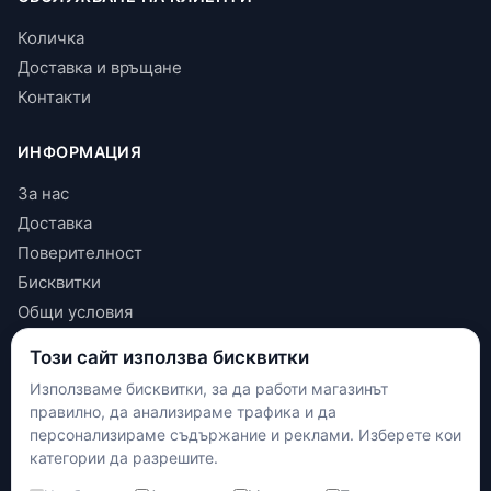
Количка
Доставка и връщане
Контакти
ИНФОРМАЦИЯ
За нас
Доставка
Поверителност
Бисквитки
Общи условия
Този сайт използва бисквитки
КОНТАКТИ
Използваме бисквитки, за да работи магазинът
+(359) 898 719431
правилно, да анализираме трафика и да
contact.maxshop.bg@gmail.com
персонализираме съдържание и реклами. Изберете кои
улица Панайот Волов 42, Шумен
категории да разрешите.