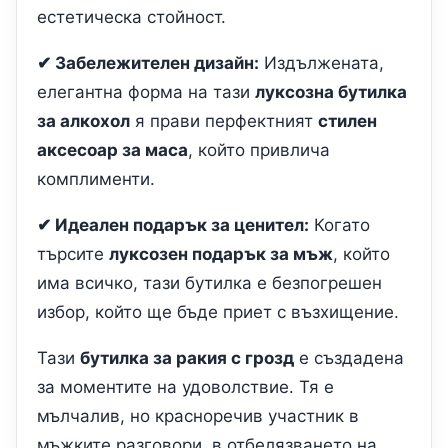
естетическа стойност.
✔ Забележителен дизайн:
Издължената,
елегантна форма на тази
луксозна бутилка
за алкохол
я прави перфектният
стилен
аксесоар за маса
, който привлича
комплименти.
✔ Идеален подарък за ценител:
Когато
търсите
луксозен подарък за мъж
, който
има всичко, тази бутилка е безпогрешен
избор, който ще бъде приет с възхищение.
Тази
бутилка за ракия с грозд
е създадена
за моментите на удоволствие. Тя е
мълчалив, но красноречив участник в
мъжките разговори, в отбелязването на