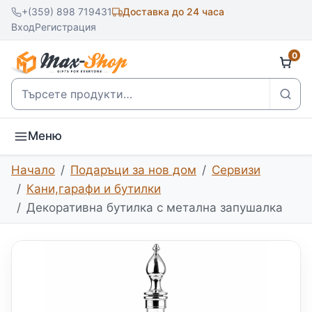
+(359) 898 719431
Доставка до 24 часа
Вход
Регистрация
0
Търсене
Меню
Начало
Подаръци за нов дом
Сервизи
Кани,гарафи и бутилки
Декоративна бутилка с метална запушалка