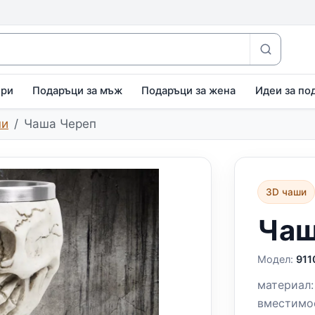
ири
Подаръци за мъж
Подаръци за жена
Идеи за по
ши
Чаша Череп
3D чаши
Чаш
Модел:
911
материал:
вместимо