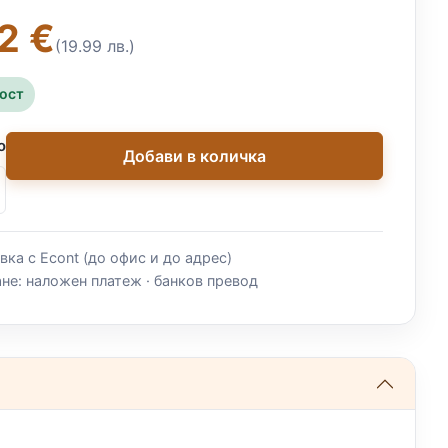
2 €
(19.99 лв.)
ност
о
Добави в количка
вка с Econt (до офис и до адрес)
не: наложен платеж · банков превод