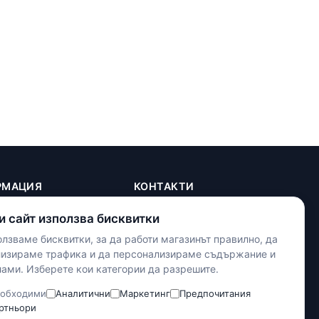
РМАЦИЯ
КОНТАКТИ
+(359) 898 719431
и сайт използва бисквитки
contact.maxshop.bg@gmail.com
ка
лзваме бисквитки, за да работи магазинът правилно, да
улица Панайот Волов 42,
телност
лизираме трафика и да персонализираме съдържание и
Шумен
ами. Изберете кои категории да разрешите.
тки
словия
Наложен платеж
обходими
Аналитични
Маркетинг
Предпочитания
Банков превод
ртньори