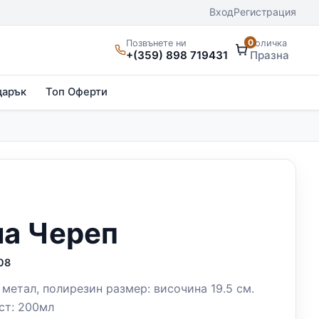
Вход
Регистрация
0
Позвънете ни
Количка
+(359) 898 719431
Празна
дарък
Топ Оферти
а Череп
08
 метал, полирезин размер: височина 19.5 см.
ст: 200мл