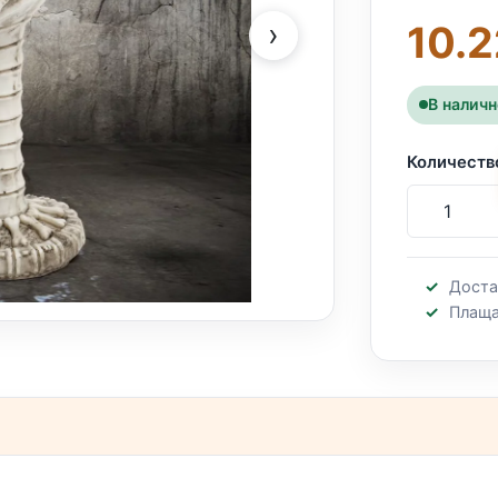
›
10.2
В налич
Количеств
Доста
Плаща