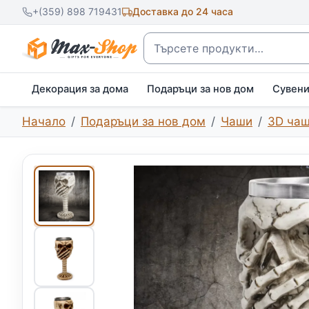
+(359) 898 719431
Доставка до 24 часа
Търсене
Декорация за дома
Подаръци за нов дом
Сувен
Начало
Подаръци за нов дом
Чаши
3D ча