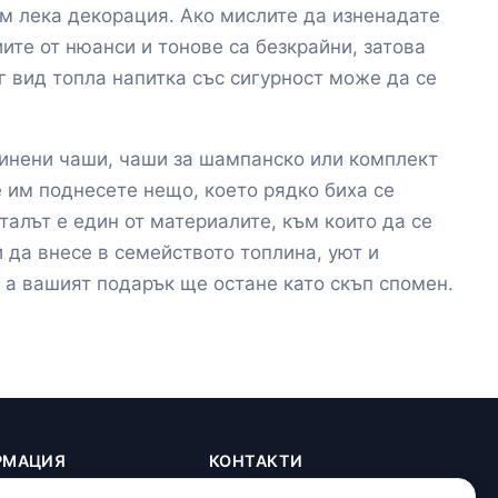
ем лека декорация. Ако мислите да изненадате
ите от нюанси и тонове са безкрайни, затова
г вид топла напитка със сигурност може да се
винени чаши, чаши за шампанско или комплект
 им поднесете нещо, което рядко биха се
талът е един от материалите, към които да се
 да внесе в семейството топлина, уют и
, а вашият подарък ще остане като скъп спомен.
РМАЦИЯ
КОНТАКТИ