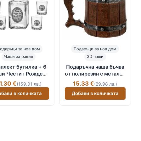
одаръци за нов дом
Подаръци за нов дом
Чаши за ракия
3D чаши
плект бутилка + 6
Подаръчна чаша бъчва
ши Честит Рожден
от полирезин с метална
Ден
вътрешност
1.30 €
15.33 €
(159.01 лв.)
(29.98 лв.)
обави в количката
Добави в количката