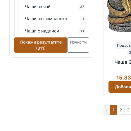
Чаши за чай
37
Чаши за шампанско
1
Чаши с надписи
13
Покажи резултатите
Изчисти
Подаръ
(311)
Чаша G
15.33
Добави
‹
1
2
3