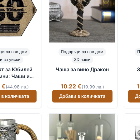
ци за нов дом
Подаръци за нов дом
П
и за уиски
3D чаши
кт за Юбилей
Чаша за вино Дракон
3
ини: Чаши и
ки в Дървена
 €
10.22 €
1
(44.98 лв.)
(19.99 лв.)
Кутия
 в количката
Добави в количката
Д