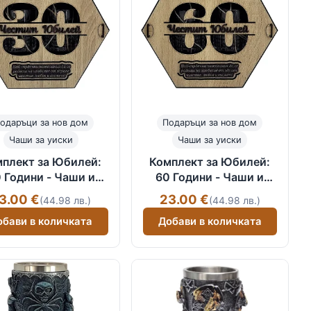
одаръци за нов дом
Подаръци за нов дом
Чаши за уиски
Чаши за уиски
плект за Юбилей:
Комплект за Юбилей:
 Години - Чаши и
60 Години - Чаши и
Подложки
Подложки
3.00 €
23.00 €
(44.98 лв.)
(44.98 лв.)
обави в количката
Добави в количката