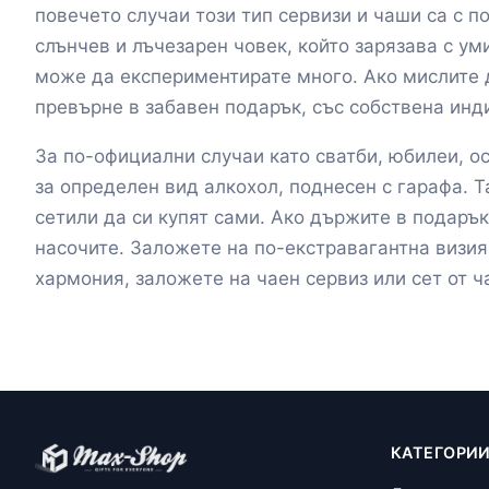
повечето случаи този тип сервизи и чаши са с п
слънчев и лъчезарен човек, който зарязава с ум
може да експериментирате много. Ако мислите да
превърне в забавен подарък, със собствена инди
За по-официални случаи като сватби, юбилеи, 
за определен вид алкохол, поднесен с гарафа. 
сетили да си купят сами. Ако държите в подарък
насочите. Заложете на по-екстравагантна визия
хармония, заложете на чаен сервиз или сет от ч
КАТЕГОРИ