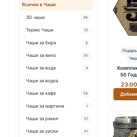
Всички в Чаши
3D чаши
95
Термо Чаши
13
Чаши за бира
6
Подаръ
Чаши за вино
20
Чаш
Компле
Чаши за вода
3
50 Год
Чаши за водка
Подлож
23.00
Чаши за кафе
53
Добави
Чаши за мартини
1
Чаши за ракия
21
Чаши за уиски
51