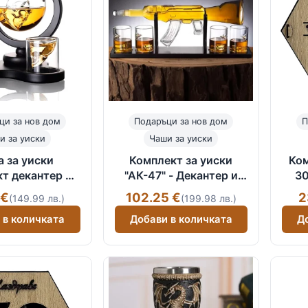
ци за нов дом
Подаръци за нов дом
П
и за уиски
Чаши за уиски
 за уиски
Комплект за уиски
Ком
т декантер и
"АК-47" - Декантер и
30
реп" за уиски
чаши на стойка
 €
102.25 €
2
(149.99 лв.)
(199.98 лв.)
 в количката
Добави в количката
Д