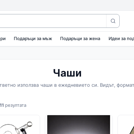
ири
Подаръци за мъж
Подаръци за жена
Идеи за по
Чаши
ветно използва чаши в ежедневието си. Видът, формата
11
резултата