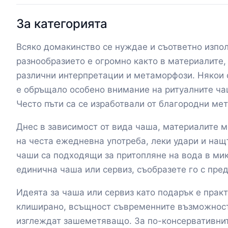
За категорията
Всяко домакинство се нуждае и съответно изпол
разнообразието е огромно както в материалите,
различни интерпретации и метаморфози. Някои с
е обръщало особено внимание на ритуалните чаши
Често пъти са се изработвали от благородни мет
Днес в зависимост от вида чаша, материалите м
на честа ежедневна употреба, леки удари и нащ
чаши са подходящи за притопляне на вода в мик
единична чаша или сервиз, съобразете го с пред
Идеята за чаша или сервиз като подарък е практ
клиширано, всъщност съвременните възможности
изглеждат зашеметяващо. За по-консервативните