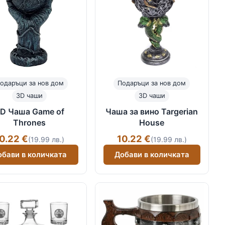
одаръци за нов дом
Подаръци за нов дом
3D чаши
3D чаши
D Чаша Game of
Чаша за вино Targerian
Thrones
House
0.22 €
10.22 €
(19.99 лв.)
(19.99 лв.)
обави в количката
Добави в количката