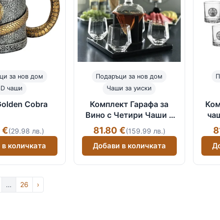
ци за нов дом
Подаръци за нов дом
П
3D чаши
Чаши за уиски
olden Cobra
Комплект Гарафа за
Ком
Вино с Четири Чаши –
ча
Диаманти
 €
81.80 €
8
(29.98 лв.)
(159.99 лв.)
 в количката
Добави в количката
Д
…
26
›