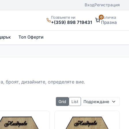
Вход
Регистрация
0
Позвънете ни
Количка
+(359) 898 719431
Празна
дарък
Топ Оферти
, броят, дизайните, определяте вие.
Подреждане
Grid
List