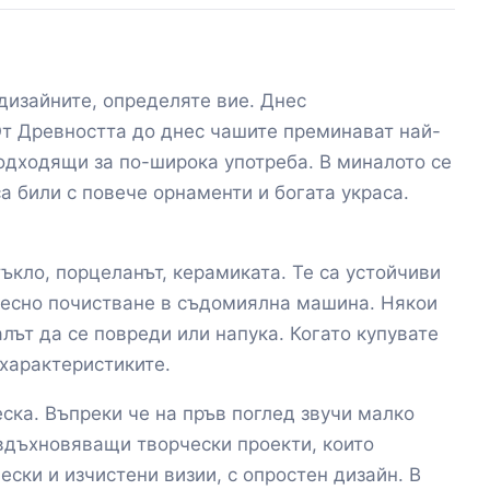
дизайните, определяте вие. Днес
 От Древността до днес чашите преминават най-
одходящи за по-широка употреба. В миналото се
а били с повече орнаменти и богата украса.
ъкло, порцеланът, керамиката. Те са устойчиви
 лесно почистване в съдомиялна машина. Някои
лът да се повреди или напука. Когато купувате
 характеристиките.
еска. Въпреки че на пръв поглед звучи малко
вдъхновяващи творчески проекти, които
ки и изчистени визии, с опростен дизайн. В