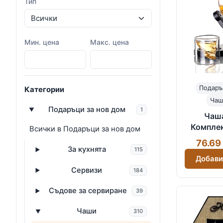
Тип
Мин. цена
Макс. цена
Подаръ
Категории
Чаш
Подаръци за нов дом
1
Чаша
Комплек
Всички в Подаръци за нов дом
чаши "Че
76.69
За кухнята
115
Добави
Сервизи
184
Съдове за сервиране
39
Чаши
310