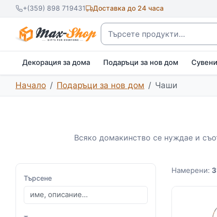
+(359) 898 719431
Доставка до 24 часа
Търсене
Декорация за дома
Подаръци за нов дом
Сувен
Начало
Подаръци за нов дом
Чаши
Всяко домакинство се нуждае и съот
Намерени:
3
Търсене