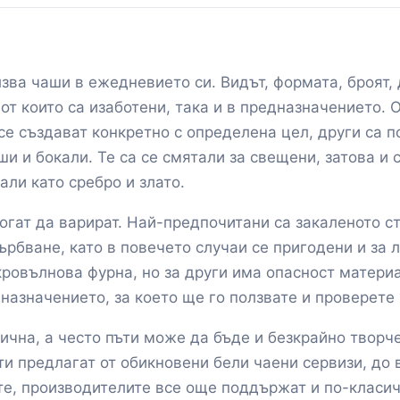
зва чаши в ежедневието си. Видът, формата, броят, 
 от които са изаботени, така и в предназначението.
е създават конкретно с определена цел, други са п
 и бокали. Те са се смятали за свещени, затова и с
али като сребро и злато.
огат да варират. Най-предпочитани са закаленото ст
ърбване, като в повечето случаи се пригодени и за
ровълнова фурна, но за други има опасност материа
назначението, за което ще го ползвате и проверете
ична, а често пъти може да бъде и безкрайно творч
 предлагат от обикновени бели чаени сервизи, до 
, производителите все още поддържат и по-класичес