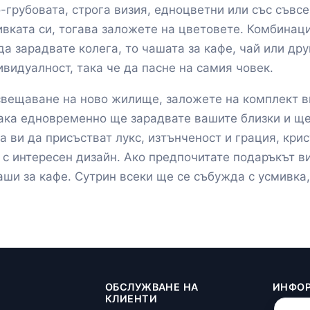
о-грубовата, строга визия, едноцветни или със съвс
ивката си, тогава заложете на цветовете. Комбинаци
 зарадвате колега, то чашата за кафе, чай или дру
видуалност, така че да пасне на самия човек.
освещаване на ново жилище, заложете на комплект 
Така едновременно ще зарадвате вашите близки и ще
а ви да присъстват лукс, изтънченост и грация, крис
 с интересен дизайн. Ако предпочитате подаръкът ви
аши за кафе. Сутрин всеки ще се събужда с усмивка
И
ОБСЛУЖВАНЕ НА
ИНФО
КЛИЕНТИ