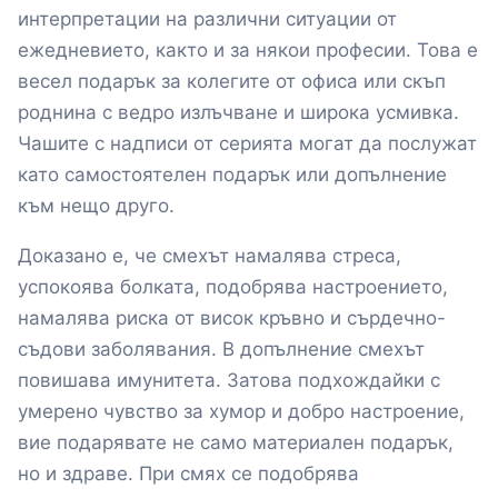
интерпретации на различни ситуации от
ежедневието, както и за някои професии. Това е
весел подарък за колегите от офиса или скъп
роднина с ведро излъчване и широка усмивка.
Чашите с надписи от серията могат да послужат
като самостоятелен подарък или допълнение
към нещо друго.
Доказано е, че смехът намалява стреса,
успокоява болката, подобрява настроението,
намалява риска от висок кръвно и сърдечно-
съдови заболявания. В допълнение смехът
повишава имунитета. Затова подхождайки с
умерено чувство за хумор и добро настроение,
вие подарявате не само материален подарък,
но и здраве. При смях се подобрява