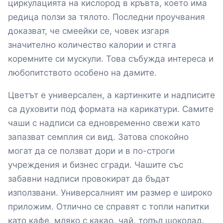
циркулацията на кислород в кръвта, което има
редица ползи за тялото. Последни проучвания
доказват, че смеейки се, човек изгаря
значително количество калории и стяга
коремните си мускули. Това събужда интереса и
любопитството особено на дамите.
Цветът е универсален, а картинките и надписите
са духовити под формата на карикатури. Самите
чаши с надписи са едновременно свежи като
запазват семплия си вид. Затова спокойно
могат да се ползват дори и в по-строги
учреждения и бизнес сгради. Чашите със
забавни надписи провокират да бъдат
използвани. Универсалният им размер е широко
приложим. Отлично се справят с топли напитки
като кафе, мляко с какао, чай, топъл шоколад.