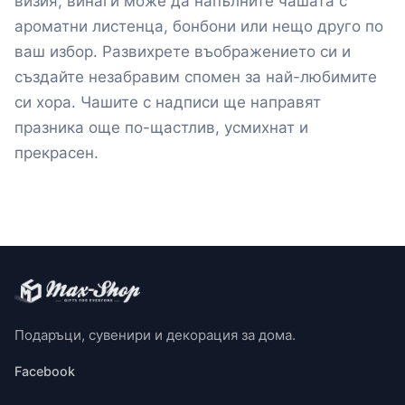
визия, винаги може да напълните чашата с
ароматни листенца, бонбони или нещо друго по
ваш избор. Развихрете въображението си и
създайте незабравим спомен за най-любимите
си хора. Чашите с надписи ще направят
празника още по-щастлив, усмихнат и
прекрасен.
Подаръци, сувенири и декорация за дома.
Facebook