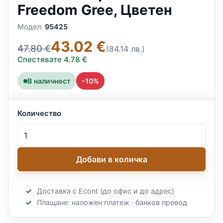
Freedom Gree, Цветен
Модел:
95425
43.02 €
47.80 €
(84.14 лв.)
Спестявате 4.78 €
В наличност
-10%
Количество
Добави в количка
Доставка с Econt (до офис и до адрес)
Плащане: наложен платеж · банков превод