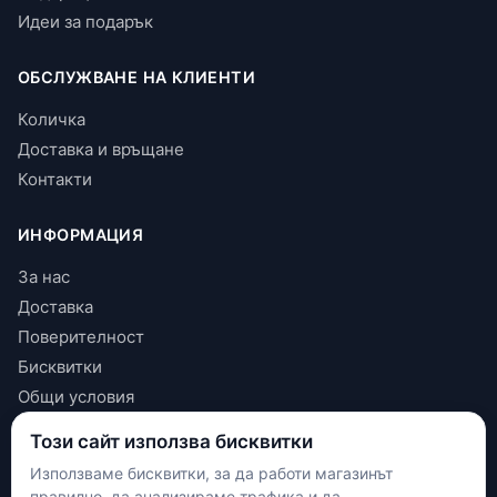
Идеи за подарък
ОБСЛУЖВАНЕ НА КЛИЕНТИ
Количка
Доставка и връщане
Контакти
ИНФОРМАЦИЯ
За нас
Доставка
Поверителност
Бисквитки
Общи условия
Този сайт използва бисквитки
КОНТАКТИ
Използваме бисквитки, за да работи магазинът
+(359) 898 719431
правилно, да анализираме трафика и да