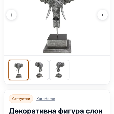
‹
›
KareHome
Статуетки
Декоративна фигура слон