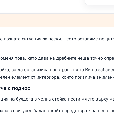
 позната ситуация за всеки. Често оставяме вещите
оменя това, като дава на дребните неща точно опр
ойка, за да организира пространството Ви по забаве
елен елемент от интериора, който привлича вниман
че с поднос
ия на булдога в челна стойка пести място върху м
ана за сигурен баланс, който предотвратява невол