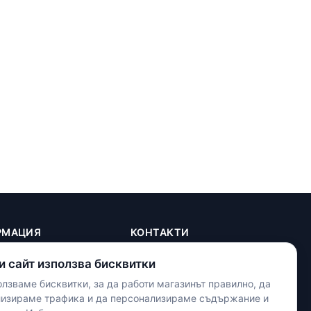
РМАЦИЯ
КОНТАКТИ
+(359) 898 719431
и сайт използва бисквитки
contact.maxshop.bg@gmail.com
ка
лзваме бисквитки, за да работи магазинът правилно, да
улица Панайот Волов 42,
телност
лизираме трафика и да персонализираме съдържание и
Шумен