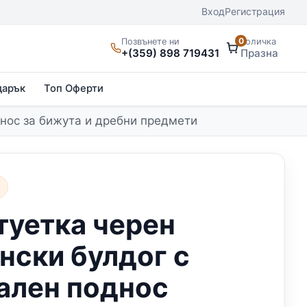
Вход
Регистрация
0
Позвънете ни
Количка
+(359) 898 719431
Празна
дарък
Топ Оферти
днос за бижута и дребни предмети
и
туетка черен
нски булдог с
ален поднос