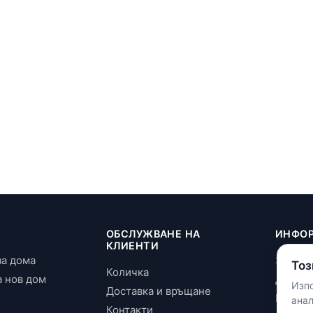
И
ОБСЛУЖВАНЕ НА
ИНФО
КЛИЕНТИ
за дома
За нас
Тоз
Количка
а нов дом
Достав
Изпо
Доставка и връщане
Повери
ана
Контакти