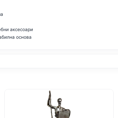
за
ебни аксесоари
абилна основа