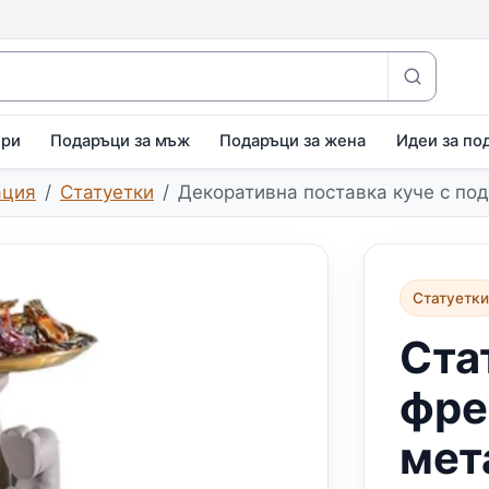
ири
Подаръци за мъж
Подаръци за жена
Идеи за по
ация
Статуетки
Декоративна поставка куче с по
Статуетк
Ста
фре
мет