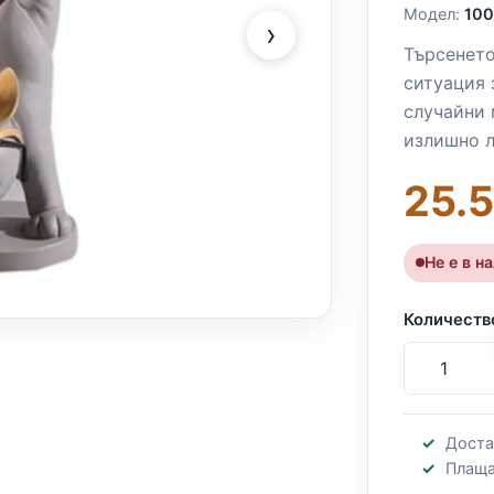
Модел:
100
›
Търсенето
ситуация 
случайни 
излишно л
25.5
Не е в н
Количеств
Доста
Плаща