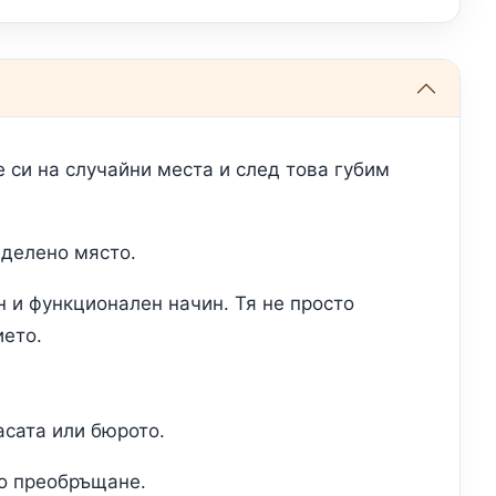
 си на случайни места и след това губим
еделено място.
н и функционален начин. Тя не просто
ието.
асата или бюрото.
но преобръщане.