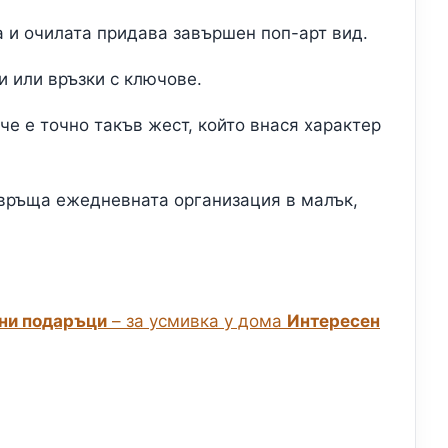
 и очилата придава завършен поп-арт вид.
и или връзки с ключове.
че е точно такъв жест, който внася характер
ревръща ежедневната организация в малък,
ни подаръци
– за усмивка у дома
Интересен