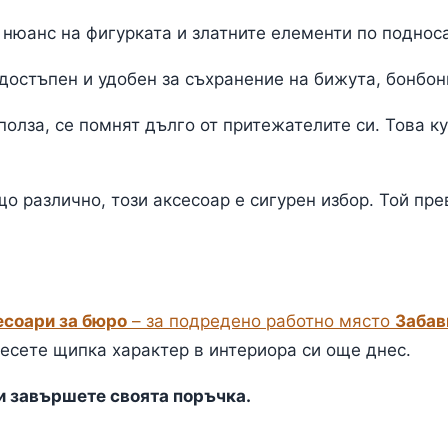
нюанс на фигурката и златните елементи по подноса
достъпен и удобен за съхранение на бижута, бонбон
олза, се помнят дълго от притежателите си. Това ку
що различно, този аксесоар е сигурен избор. Той п
есоари за бюро
– за подредено работно място
Забав
есете щипка характер в интериора си още днес.
 и завършете своята поръчка.