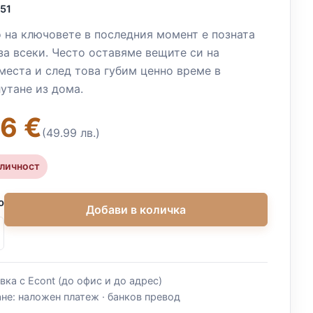
51
 на ключовете в последния момент е позната
за всеки. Често оставяме вещите си на
места и след това губим ценно време в
утане из дома.
6 €
(49.99 лв.)
аличност
о
Добави в количка
вка с Econt (до офис и до адрес)
не: наложен платеж · банков превод