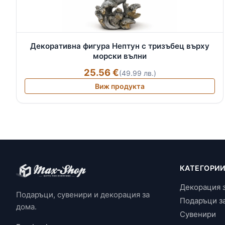
Декоративна фигура Нептун с тризъбец върху
морски вълни
25.56 €
(49.99 лв.)
Виж продукта
КАТЕГОРИ
Декорация 
Подаръци, сувенири и декорация за
Подаръци з
дома.
Сувенири