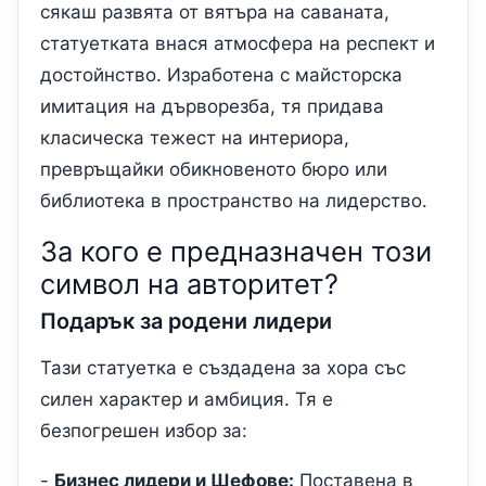
сякаш развята от вятъра на саваната,
статуетката внася атмосфера на респект и
достойнство. Изработена с майсторска
имитация на дърворезба, тя придава
класическа тежест на интериора,
превръщайки обикновеното бюро или
библиотека в пространство на лидерство.
За кого е предназначен този
символ на авторитет?
Подарък за родени лидери
Тази статуетка е създадена за хора със
силен характер и амбиция. Тя е
безпогрешен избор за:
-
Бизнес лидери и Шефове:
Поставена в