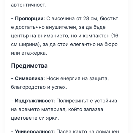
автентичност.
-
Пропорции:
С височина от 28 см, бюстът
е достатъчно внушителен, за да бъде
център на вниманието, но и компактен (16
см ширина), за да стои елегантно на бюро
или етажерка.
Предимства
-
Символика:
Носи енергия на защита,
благородство и успех.
-
Издръжливост:
Полирезинът е устойчив
на времето материал, който запазва
цветовете си ярки.
-
Универсалност:
Пасва както на домашен,