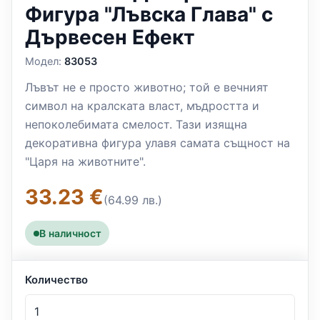
Фигура "Лъвска Глава" с
Дървесен Ефект
Модел:
83053
Лъвът не е просто животно; той е вечният
символ на кралската власт, мъдростта и
непоколебимата смелост. Тази изящна
декоративна фигура улавя самата същност на
"Царя на животните".
33.23 €
(64.99 лв.)
В наличност
Количество