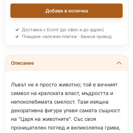
Добави в количка
Доставка с Econt (до офис и до адрес)
Плащане: наложен платеж · банков превод
Описание
Лъвът не е просто животно; той е вечният
символ на кралската власт, мъдростта и
непоколебимата смелост. Тази изящна
декоративна фигура улавя самата същност
на "Царя на животните". Със своя
проницателен поглед и великолепна грива,