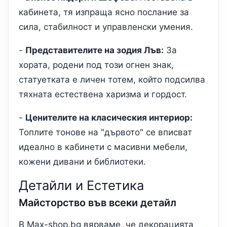
кабинета, тя изпраща ясно послание за
сила, стабилност и управленски умения.
-
Представителите на зодия Лъв:
За
хората, родени под този огнен знак,
статуетката е личен тотем, който подсилва
тяхната естествена харизма и гордост.
-
Ценителите на класическия интериор:
Топлите тонове на "дървото" се вписват
идеално в кабинети с масивни мебели,
кожени дивани и библиотеки.
Детайли и Естетика
Майсторство във всеки детайл
В Max-shop.bg вярваме, че декорацията