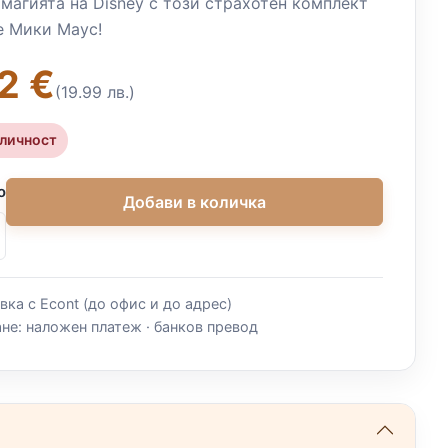
магията на Disney с този страхотен комплект
е Мики Маус!
2 €
(19.99 лв.)
аличност
о
Добави в количка
вка с Econt (до офис и до адрес)
не: наложен платеж · банков превод