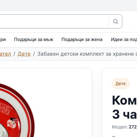
ири
Подаръци за мъж
Подаръци за жена
Идеи за по
ател
Дете
Забавен детски комплект за хранене 
Дете
Ком
3 ч
Модел:
272