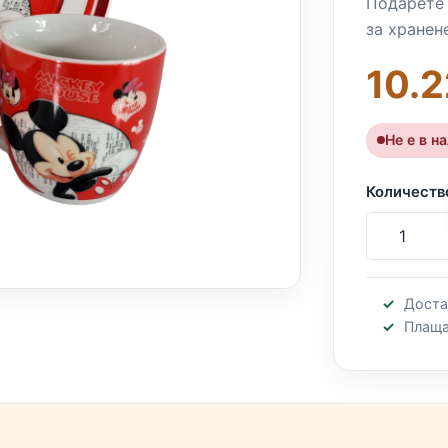
Подарете 
за хранен
10.2
Не е в н
Количеств
Доста
Плаща