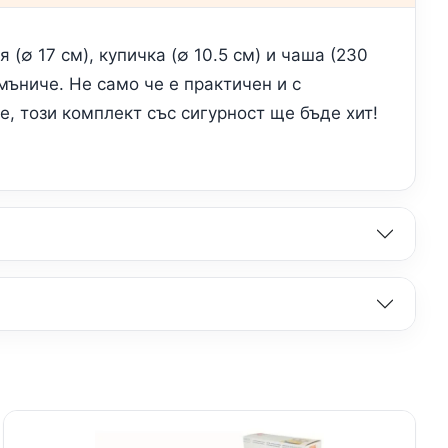
(∅ 17 см), купичка (∅ 10.5 см) и чаша (230
мъниче. Не само че е практичен и с
, този комплект със сигурност ще бъде хит!