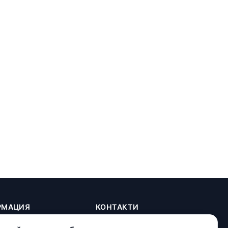
РМАЦИЯ
КОНТАКТИ
+(359) 898 719431