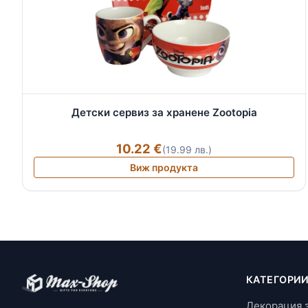
Детски сервиз за хранене Zootopia
10.22 €
(19.99 лв.)
Виж продукта
КАТЕГОРИ
Декорация 