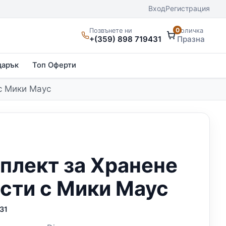
Вход
Регистрация
0
Позвънете ни
Количка
+(359) 898 719431
Празна
дарък
Топ Оферти
с Мики Маус
плект за Хранене
асти с Мики Маус
31