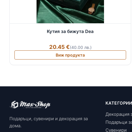
Кутия за бижута Dea
20.45 €
(40.00 лв.)
Виж продукта
КАТЕГОРИ
Декорация 
Подаръци, сувенири и декорация за
Подаръци з
дома.
Сувенири