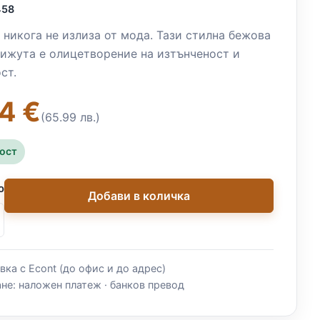
458
 никога не излиза от мода. Тази стилна бежова
бижута е олицетворение на изтънченост и
ст.
4 €
(65.99 лв.)
ност
о
Добави в количка
вка с Econt (до офис и до адрес)
не: наложен платеж · банков превод