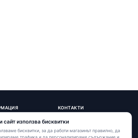
РМАЦИЯ
КОНТАКТИ
+(359) 898 719431
и сайт използва бисквитки
contact.maxshop.bg@gmail.com
ка
лзваме бисквитки, за да работи магазинът правилно, да
улица Панайот Волов 42,
телност
лизираме трафика и да персонализираме съдържание и