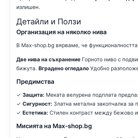
излишен.
Детайли и Ползи
Организация на няколко нива
В Max-shop.bg вярваме, че функционалността 
Две нива на съхранение
Горното ниво с подви
бижута.
Вградено огледало
Удобно разположен
Предимства
✓
Защита:
Меката велурена подплата предпаз
✓
Сигурност:
Златна метална закопчалка за п
✓
Естетика:
Стилен контраст между бежово и
Мисията на Max-shop.bg