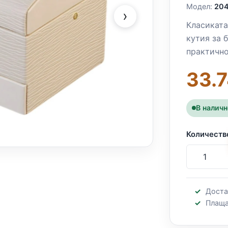
Модел:
20
›
Класиката
кутия за 
практично
33.7
В налич
Количеств
Доста
Плаща