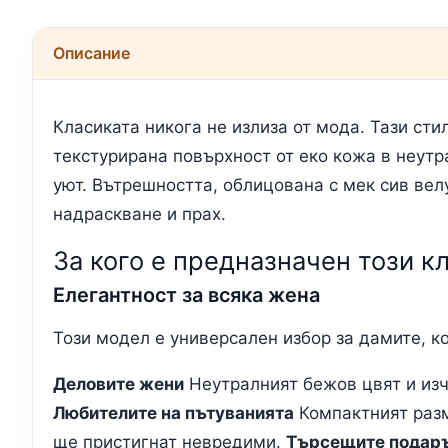
Описание
Класиката никога не излиза от мода. Тази ст
текстурирана повърхност от еко кожа в неутр
уют. Вътрешността, облицована с мек сив вел
надраскване и прах.
За кого е предназначен този к
Елегантност за всяка жена
Този модел е универсален избор за дамите, ко
Деловите жени
Неутралният бежов цвят и изч
Любителите на пътуванията
Компактният разм
ще пристигнат невредими.
Търсещите подар