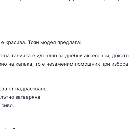
е красива. Този модел предлага:
жна тавичка е идеално за дребни аксесоари, докат
о на капака, то е незаменим помощник при избора 
ва от надраскване.
лътно затваряне.
 сиво.