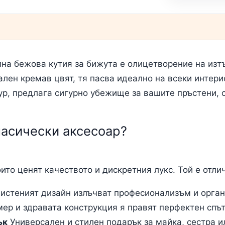
илна бежова кутия за бижута е олицетворение на изт
ален кремав цвят, тя пасва идеално на всеки интер
ур, предлага сигурно убежище за вашите пръстени, о
ласически аксесоар?
ито ценят качеството и дискретния лукс. Той е отлич
истеният дизайн излъчват професионализъм и органи
ер и здравата конструкция я правят перфектен спът
ък
Универсален и стилен подарък за майка, сестра и