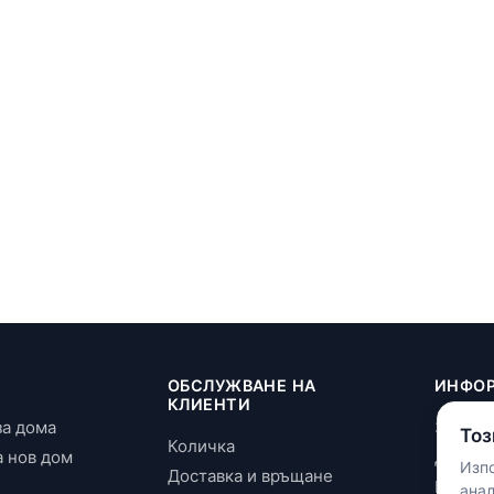
И
ОБСЛУЖВАНЕ НА
ИНФО
КЛИЕНТИ
за дома
За нас
Тоз
Количка
а нов дом
Достав
Изпо
Доставка и връщане
Повери
ана