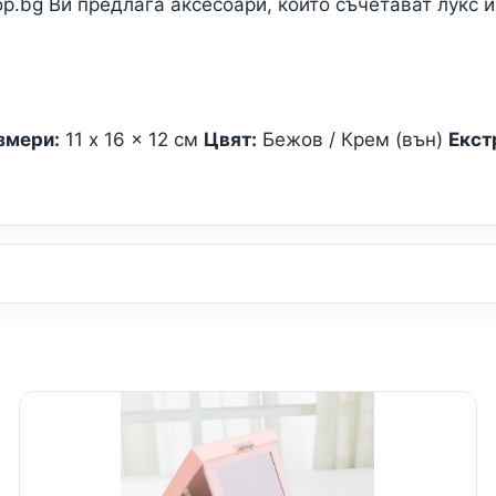
.bg Ви предлага аксесоари, които съчетават лукс и
змери:
11 x 16 x 12 см
Цвят:
Бежов / Крем (вън)
Екст