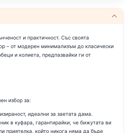
ънченост и практичност. Със своята
иор – от модерен минимализъм до класически
беци и колиета, предпазвайки ги от
ен избор за:
зираност, идеални за заетата дама.
ник в куфара, гарантирайки, че бижутата ви
ли приятелка, който никога няма да бъде