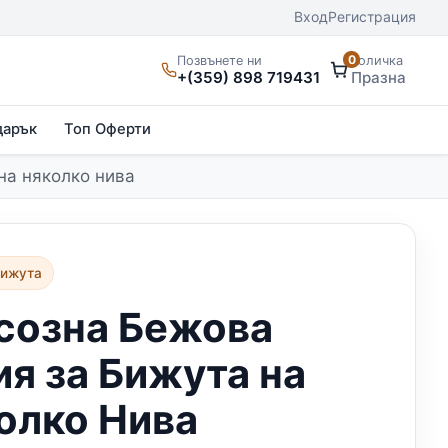
Вход
Регистрация
0
Позвънете ни
Количка
+(359) 898 719431
Празна
дарък
Топ Оферти
на няколко нива
бижута
созна Бежова
ия за Бижута на
олко Нива