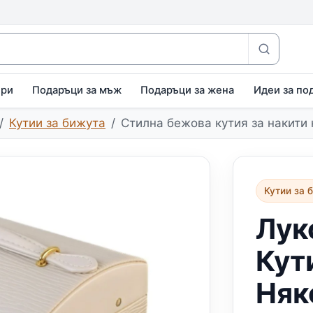
ири
Подаръци за мъж
Подаръци за жена
Идеи за по
Кутии за бижута
Стилна бежова кутия за накити 
Кутии за 
Лук
Кут
Няк