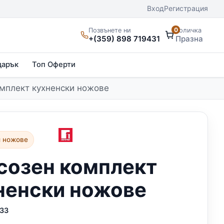
Вход
Регистрация
0
Позвънете ни
Количка
+(359) 898 719431
Празна
дарък
Топ Оферти
омплект кухненски ножове
и ножове
созен комплект
ненски ножове
33