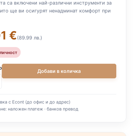
та са включени най-различни инструменти за
оито ще ви осигурят ненадминат комфорт при
1 €
(89.99 лв.)
аличност
о
Добави в количка
вка с Econt (до офис и до адрес)
не: наложен платеж · банков превод