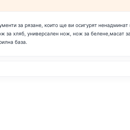
менти за рязане, които ще ви осигурят ненадминат 
ож за хляб, универсален нож, нож за белене,масат з
рилна база.