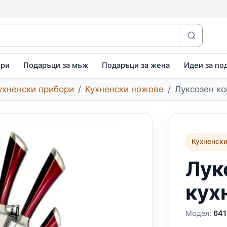
ири
Подаръци за мъж
Подаръци за жена
Идеи за по
ухненски прибори
Кухненски ножове
Луксозен к
Кухненск
Лук
кух
Модел:
641