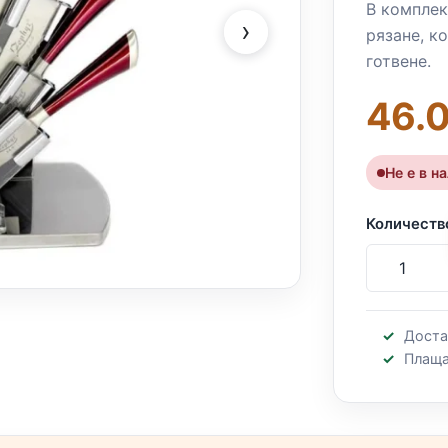
В комплек
›
рязане, к
готвене.
46.0
Не е в н
Количеств
Доста
Плаща