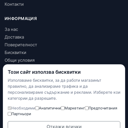
Контакти
ИНФОРМАЦИЯ
За нас
Доставка
Поверителност
Бисквитки
Общи условия
Този сайт използва бисквитки
КОНТАКТИ
Използваме бисквитки, за да работи магазинът
+(359) 898 719431
правилно, да анализираме трафика и да
contact.maxshop.bg@gmail.com
персонализираме съдържание и реклами. Изберете кои
улица Панайот Волов 42, Шумен
категории да разрешите.
Необходими
Аналитични
Маркетинг
Предпочитания
Наложен платеж
Партньори
Банков превод
Доставка с Еконт
Откажи всички