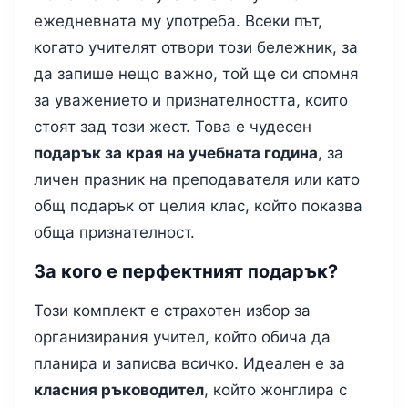
ежедневната му употреба. Всеки път,
когато учителят отвори този бележник, за
да запише нещо важно, той ще си спомня
за уважението и признателността, които
стоят зад този жест. Това е чудесен
подарък за края на учебната година
, за
личен празник на преподавателя или като
общ подарък от целия клас, който показва
обща признателност.
За кого е перфектният подарък?
Този комплект е страхотен избор за
организирания учител, който обича да
планира и записва всичко. Идеален е за
класния ръководител
, който жонглира с