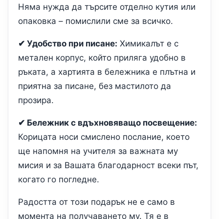
Няма нужда да търсите отделно кутия или
опаковка – помислили сме за всичко.
✔ Удобство при писане:
Химикалът е с
метален корпус, който приляга удобно в
ръката, а хартията в бележника е плътна и
приятна за писане, без мастилото да
прозира.
✔ Бележник с вдъхновяващо посвещение:
Корицата носи смислено послание, което
ще напомня на учителя за важната му
мисия и за Вашата благодарност всеки път,
когато го погледне.
Радостта от този подарък не е само в
момента на получаването му. Тя е в