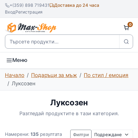
+(359) 898 719431
Доставка до 24 часа
Вход
Регистрация
0
Търсене
Меню
Начало
Подаръци за мъж
По стил / емоция
Луксозен
Луксозен
Разгледай продуктите в тази категория.
Подреждане
Намерени:
135
резултата
Филтри