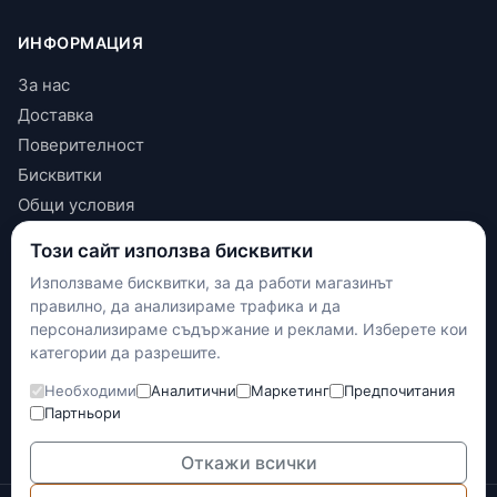
ИНФОРМАЦИЯ
За нас
Доставка
Поверителност
Бисквитки
Общи условия
Този сайт използва бисквитки
КОНТАКТИ
Използваме бисквитки, за да работи магазинът
+(359) 898 719431
правилно, да анализираме трафика и да
contact.maxshop.bg@gmail.com
персонализираме съдържание и реклами. Изберете кои
категории да разрешите.
улица Панайот Волов 42, Шумен
Необходими
Аналитични
Маркетинг
Предпочитания
Наложен платеж
Партньори
Банков превод
Доставка с Еконт
Откажи всички