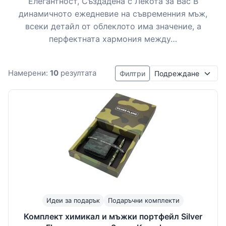
Елегантност, Създадена с Лекота за Вас В
динамичното ежедневие на съвременния мъж,
всеки детайл от облеклото има значение, а
перфектната хармония между…
Подреждане
Намерени:
10
резултата
Филтри
Идеи за подарък
Подаръчни комплекти
Комплект химикал и мъжки портфейл Silver