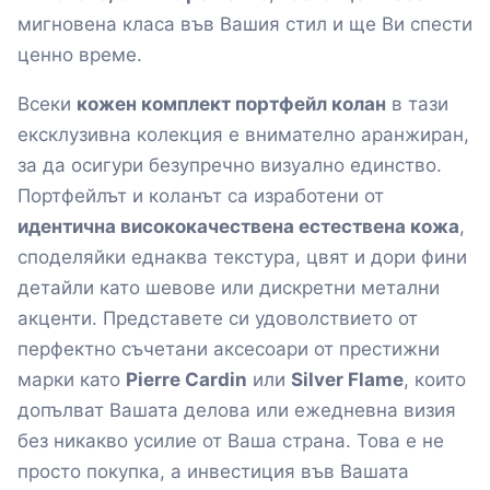
мигновена класа във Вашия стил и ще Ви спести
ценно време.
Всеки
кожен комплект портфейл колан
в тази
ексклузивна колекция е внимателно аранжиран,
за да осигури безупречно визуално единство.
Портфейлът и коланът са изработени от
идентична висококачествена естествена кожа
,
споделяйки еднаква текстура, цвят и дори фини
детайли като шевове или дискретни метални
акценти. Представете си удоволствието от
перфектно съчетани аксесоари от престижни
марки като
Pierre Cardin
или
Silver Flame
, които
допълват Вашата делова или ежедневна визия
без никакво усилие от Ваша страна. Това е не
просто покупка, а инвестиция във Вашата