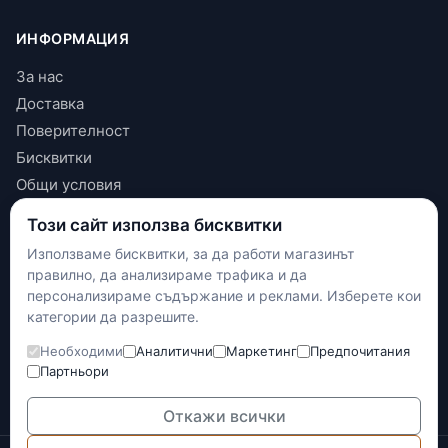
ИНФОРМАЦИЯ
За нас
Доставка
Поверителност
Бисквитки
Общи условия
Този сайт използва бисквитки
КОНТАКТИ
Използваме бисквитки, за да работи магазинът
+(359) 898 719431
правилно, да анализираме трафика и да
contact.maxshop.bg@gmail.com
персонализираме съдържание и реклами. Изберете кои
категории да разрешите.
улица Панайот Волов 42, Шумен
Необходими
Аналитични
Маркетинг
Предпочитания
Наложен платеж
Партньори
Банков превод
Доставка с Еконт
Откажи всички