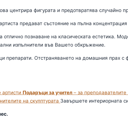
ова центрира фигурата и предотвратява случайно п
артиста предават състояние на пълна концентрация
а отлично познаване на класическата естетика. Мод
нални изпълнители във Вашето обкръжение.
ащи препарати. Отстраняването на домашния прах с
е артисти
Подаръци за учител
– за преподавателите
енителите на скулптурата
Завършете интериорната си
ес.