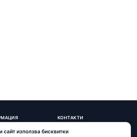
РМАЦИЯ
КОНТАКТИ
+(359) 898 719431
и сайт използва бисквитки
contact.maxshop.bg@gmail.com