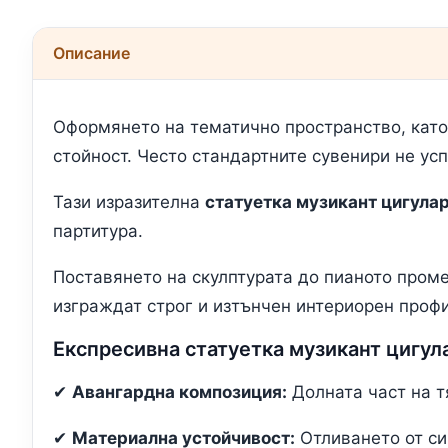
Описание
Оформянето на тематично пространство, като 
стойност. Често стандартните сувенири не ус
Тази изразителна
статуетка музикант цигула
партитура.
Поставянето на скулптурата до пианото пром
изграждат строг и изтънчен интериорен профи
Експресивна статуетка музикант цигул
✔
Авангардна композиция:
Долната част на т
✔
Материална устойчивост:
Отливането от си