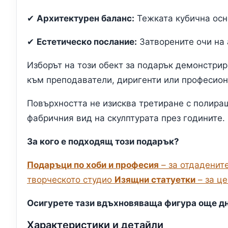
✔
Архитектурен баланс:
Тежката кубична осн
✔
Естетическо послание:
Затворените очи на 
Изборът на този обект за подарък демонстрир
към преподаватели, диригенти или професио
Повърхността не изисква третиране с полир
фабричния вид на скулптурата през годините.
За кого е подходящ този подарък?
Подаръци по хоби и професия
– за отдаденит
творческото студио
Изящни статуетки
– за ц
Осигурете тази вдъхновяваща фигура още дн
Характеристики и детайли