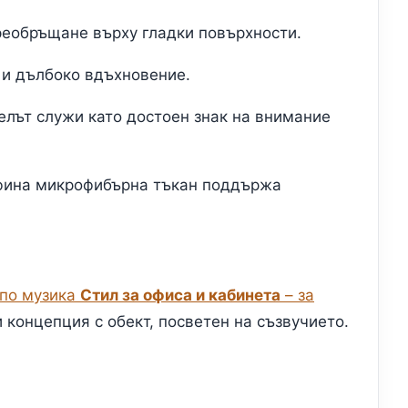
реобръщане върху гладки повърхности.
 и дълбоко вдъхновение.
елът служи като достоен знак на внимание
 фина микрофибърна тъкан поддържа
 по музика
Стил за офиса и кабинета
– за
 концепция с обект, посветен на съзвучието.