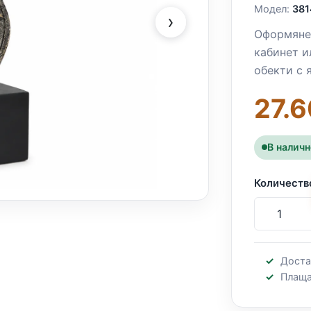
Модел:
381
›
Оформянет
кабинет и
обекти с 
27.6
В налич
Количеств
Доста
Плаща