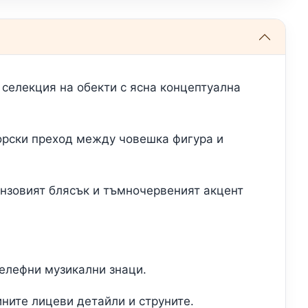
 селекция на обекти с ясна концептуална
.
орски преход между човешка фигура и
нзовият блясък и тъмночервеният акцент
релефни музикални знаци.
ните лицеви детайли и струните.