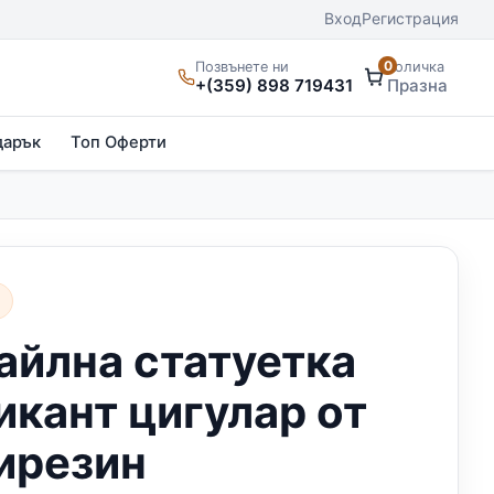
Вход
Регистрация
0
Позвънете ни
Количка
+(359) 898 719431
Празна
дарък
Топ Оферти
и
айлна статуетка
икант цигулар от
ирезин