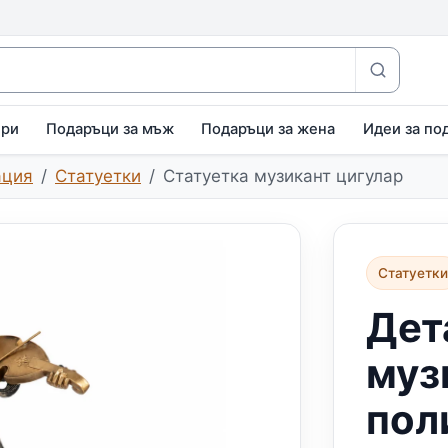
ири
Подаръци за мъж
Подаръци за жена
Идеи за по
ация
Статуетки
Статуетка музикант цигулар
Статуетк
Дет
муз
пол