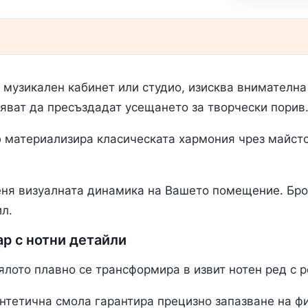
музикален кабинет или студио, изисква внимателна
пяват да пресъздадат усещането за творчески порив
р
материализира класическата хармония чрез майст
еня визуалната динамика на Вашето помещение. Бро
л.
ар с нотни детайли
ялото плавно се трансформира в извит нотен ред с 
нтетична смола гарантира прецизно запазване на фи