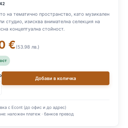
42
о на тематично пространство, като музикален
ли студио, изисква внимателна селекция на
ясна концептуална стойност.
0 €
(53.98 лв.)
ност
о
Добави в количка
вка с Econt (до офис и до адрес)
не: наложен платеж · банков превод