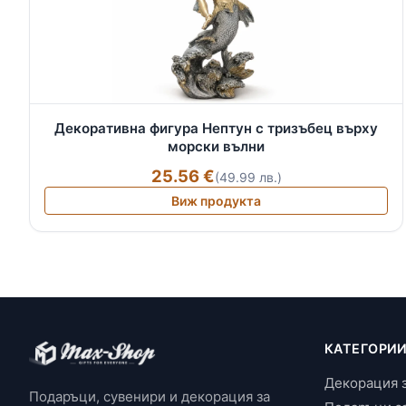
Декоративна фигура Нептун с тризъбец върху
морски вълни
25.56 €
(49.99 лв.)
Виж продукта
КАТЕГОРИ
Декорация 
Подаръци, сувенири и декорация за