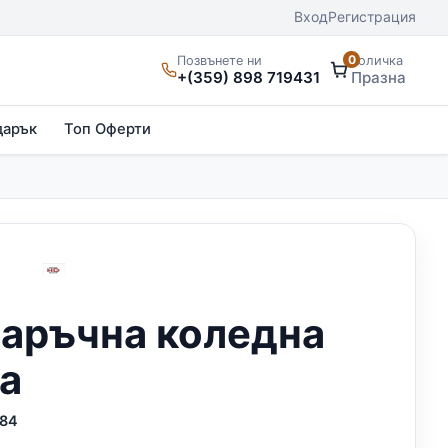
Вход
Регистрация
0
Позвънете ни
Количка
+(359) 898 719431
Празна
дарък
Топ Оферти
аръчна коледна
а
84