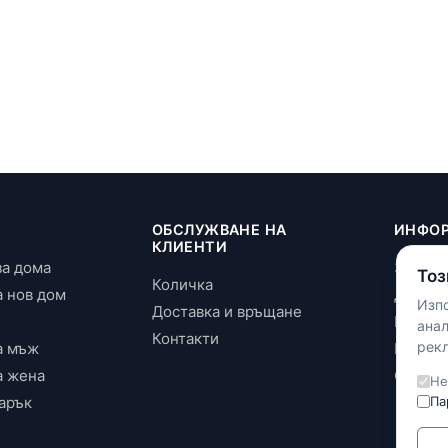
И
ОБСЛУЖВАНЕ НА
ИНФО
КЛИЕНТИ
за дома
За нас
Тоз
Количка
а нов дом
Достав
Изпо
Доставка и връщане
Повери
ана
Контакти
рекл
а мъж
Бискви
а жена
Общи у
Не
арък
Па