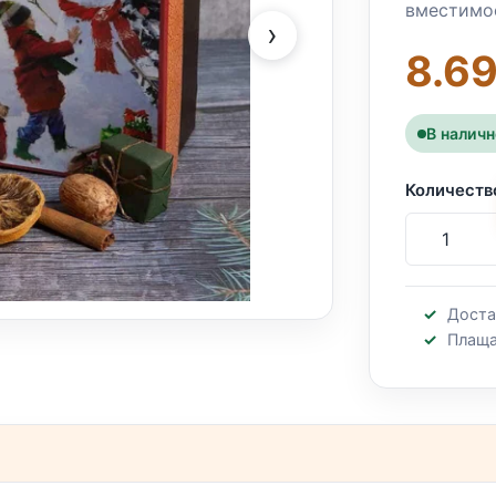
вмeстимос
›
8.69
В налич
Количеств
Доста
Плаща