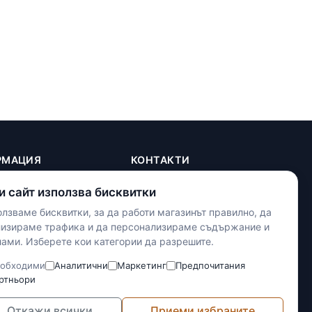
РМАЦИЯ
КОНТАКТИ
+(359) 898 719431
и сайт използва бисквитки
contact.maxshop.bg@gmail.com
ка
лзваме бисквитки, за да работи магазинът правилно, да
улица Панайот Волов 42,
телност
лизираме трафика и да персонализираме съдържание и
Шумен
ами. Изберете кои категории да разрешите.
тки
словия
Наложен платеж
обходими
Аналитични
Маркетинг
Предпочитания
Банков превод
ртньори
Доставка с Еконт
Откажи всички
Приеми избраните