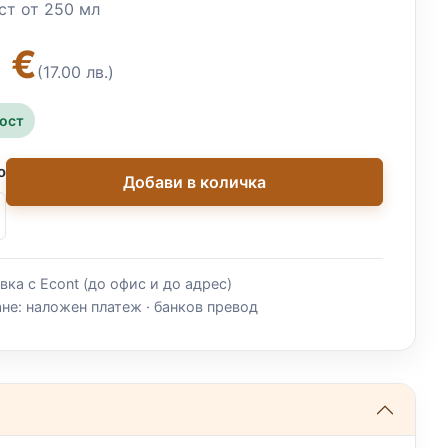
т от 250 мл
 €
(17.00 лв.)
ност
о
Добави в количка
вка с Econt (до офис и до адрес)
не: наложен платеж · банков превод