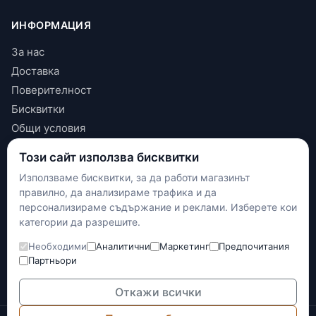
ИНФОРМАЦИЯ
За нас
Доставка
Поверителност
Бисквитки
Общи условия
Този сайт използва бисквитки
КОНТАКТИ
Използваме бисквитки, за да работи магазинът
+(359) 898 719431
правилно, да анализираме трафика и да
contact.maxshop.bg@gmail.com
персонализираме съдържание и реклами. Изберете кои
категории да разрешите.
улица Панайот Волов 42, Шумен
Необходими
Аналитични
Маркетинг
Предпочитания
Наложен платеж
Партньори
Банков превод
Доставка с Еконт
Откажи всички