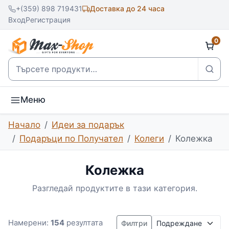
+(359) 898 719431
Доставка до 24 часа
Вход
Регистрация
0
Търсене
Меню
Начало
Идеи за подарък
Подаръци по Получател
Колеги
Колежка
Колежка
Разгледай продуктите в тази категория.
Подреждане
Намерени:
154
резултата
Филтри