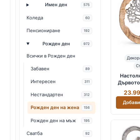
Имен ден
575
Коледа
60
Пенсиониране
192
Рожден ден
972
Всички в Рожден ден
Декор
С
Забавен
89
Настол
Интересен
311
Дървото
мета
23.99
Нестандартен
312
Добави
Рожден ден на жена
156
Рожден ден на мъж
195
Сватба
92