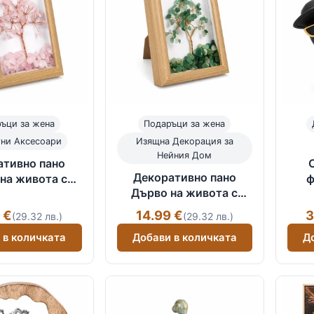
ъци за жена
Подаръци за жена
тни Аксесоари
Изящна Декорация за
Нейния Дом
ативно пано
Декоративно пано
на живота с
ф
Дърво на живота с
вени камъни
естествени камъни
ов кварц
 €
14.99 €
3
(29.32 лв.)
(29.32 лв.)
зелен авантюрин
 в количката
Добави в количката
Д