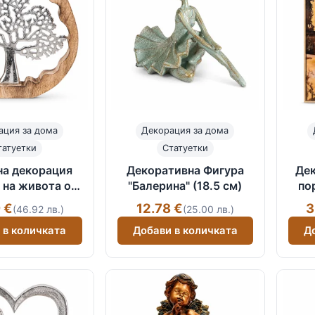
ация за дома
Декорация за дома
татуетки
Статуетки
на декорация
Декоративна Фигура
Дек
 на живота от
"Балерина" (18.5 см)
по
л и дърво
з
 €
12.78 €
3
(46.92 лв.)
(25.00 лв.)
 в количката
Добави в количката
Д