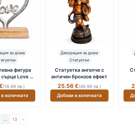
ация за дома
Декорация за дома
татуетки
Статуетки
тивна фигура
Статуетка ангелче с
С
 сърце Love с
античен бронзов ефект
н постамент
 €
25.56 €
2
(18.99 лв.)
(49.99 лв.)
 в количката
Добави в количката
Д
…
13
›