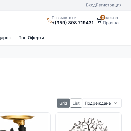
Вход
Регистрация
0
Позвънете ни
Количка
+(359) 898 719431
Празна
дарък
Топ Оферти
Подреждане
Grid
List