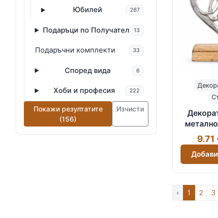
Юбилей
267
Подаръци по Получател
13
Подаръчни комплекти
33
Според вида
6
Декор
Хоби и професия
222
С
Покажи резултатите
Изчисти
Декора
(156)
метално
дърве
9.71
Добави
‹
1
2
3