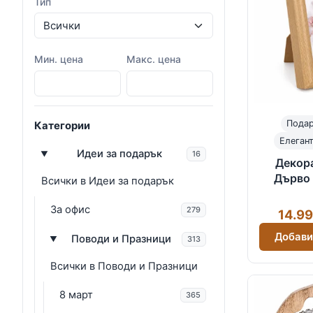
Тип
Мин. цена
Макс. цена
Подар
Категории
Елеган
Идеи за подарък
16
Декор
Дърво 
Всички в Идеи за подарък
естест
роз
За офис
279
14.99
Добави
Поводи и Празници
313
Всички в Поводи и Празници
8 март
365