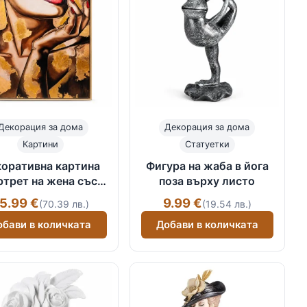
Декорация за дома
Декорация за дома
Картини
Статуетки
оративна картина
Фигура на жаба в йога
ртрет на жена със
поза върху листо
латисти детайли
5.99 €
9.99 €
(70.39 лв.)
(19.54 лв.)
обави в количката
Добави в количката