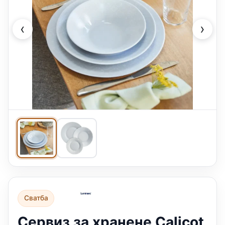
‹
›
Сватба
Сервиз за хранене Calicot