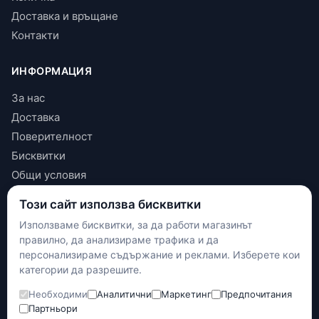
Доставка и връщане
Контакти
ИНФОРМАЦИЯ
За нас
Доставка
Поверителност
Бисквитки
Общи условия
Този сайт използва бисквитки
КОНТАКТИ
Използваме бисквитки, за да работи магазинът
+(359) 898 719431
правилно, да анализираме трафика и да
contact.maxshop.bg@gmail.com
персонализираме съдържание и реклами. Изберете кои
категории да разрешите.
улица Панайот Волов 42, Шумен
Необходими
Аналитични
Маркетинг
Предпочитания
Наложен платеж
Партньори
Банков превод