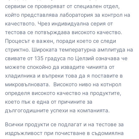
сервизи се проверяват от специален отдел,
който представлява лаборатория за контрол на
качеството. Чрез индивидуална серия от
тестова се потвърждава високото качество.
Процесът е важен, поради което се следи
стриктно. Широката температурна амплитуда на
свивате от 135 градуса по Целзий означава че
можете спокойно да извадите чинията от
хладилника и въпреки това да я поставите в
микровълновата. Високото ниво на котнрол
определя високото качество на продуктите,
което пък е една от причините за
дългогодишните успехи на компанията.
Всички продукти се подлагат и на тестове за
издръжливост при почистване в съдомиялна