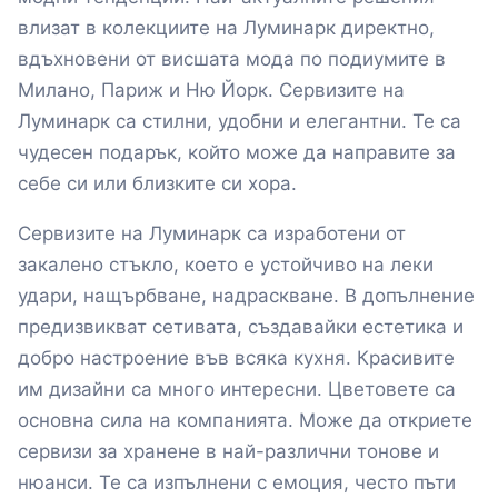
влизат в колекциите на Луминарк директно,
вдъхновени от висшата мода по подиумите в
Милано, Париж и Ню Йорк. Сервизите на
Луминарк са стилни, удобни и елегантни. Те са
чудесен подарък, който може да направите за
себе си или близките си хора.
Сервизите на Луминарк са изработени от
закалено стъкло, което е устойчиво на леки
удари, нащърбване, надраскване. В допълнение
предизвикват сетивата, създавайки естетика и
добро настроение във всяка кухня. Красивите
им дизайни са много интересни. Цветовете са
основна сила на компанията. Може да откриете
сервизи за хранене в най-различни тонове и
нюанси. Те са изпълнени с емоция, често пъти