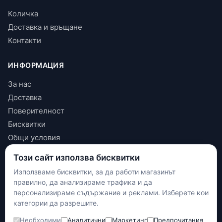
Количка
Доставка и връщане
Контакти
ИНФОРМАЦИЯ
За нас
Доставка
Поверителност
Бисквитки
Общи условия
Този сайт използва бисквитки
КОНТАКТИ
Използваме бисквитки, за да работи магазинът
+(359) 898 719431
правилно, да анализираме трафика и да
contact.maxshop.bg@gmail.com
персонализираме съдържание и реклами. Изберете кои
категории да разрешите.
улица Панайот Волов 42, Шумен
Необходими
Аналитични
Маркетинг
Предпочитания