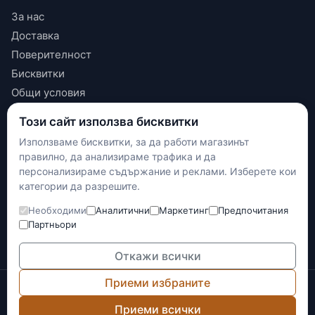
За нас
Доставка
Поверителност
Бисквитки
Общи условия
Този сайт използва бисквитки
КОНТАКТИ
Използваме бисквитки, за да работи магазинът
+(359) 898 719431
правилно, да анализираме трафика и да
contact.maxshop.bg@gmail.com
персонализираме съдържание и реклами. Изберете кои
улица Панайот Волов 42, Шумен
категории да разрешите.
Необходими
Аналитични
Маркетинг
Предпочитания
Наложен платеж
Партньори
Банков превод
Доставка с Еконт
Откажи всички
Приеми избраните
© 2026 Max-Shop.bg. Всички права запазени.
Онлайн магазинът е изготвен и се поддържа от
Network
Приеми всички