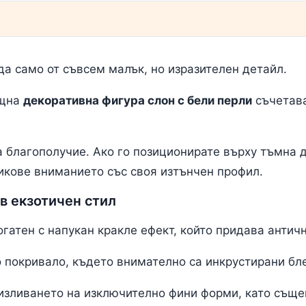
да само от съвсем малък, но изразителен детайл.
ящна
декоративна фигура слон с бели перли
съчетава
а благополучие. Ако го позиционирате върху тъмна 
икове вниманието със своя изтънчен профил.
в екзотичен стил
гатен с напукан кракле ефект, който придава антич
о покривало, където внимателно са инкрустирани бл
изливането на изключително фини форми, като съще