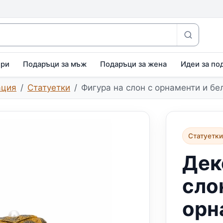
ири
Подаръци за мъж
Подаръци за жена
Идеи за по
ация
Статуетки
Фигура на слон с орнаменти и бе
Статуетк
Дек
сло
орн