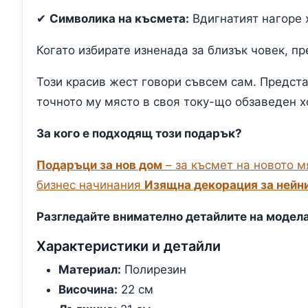
✔
Символика на късмета:
Вдигнатият нагоре х
Когато избирате изненада за близък човек, п
Този красив жест говори съвсем сам. Предста
точното му място в своя току-що обзаведен х
За кого е подходящ този подарък?
Подаръци за нов дом
– за късмет на новото 
бизнес начинания
Изящна декорация за нейн
Разгледайте внимателно детайлите на модела
Характеристики и детайли
Материал:
Полирезин
Височина:
22 см