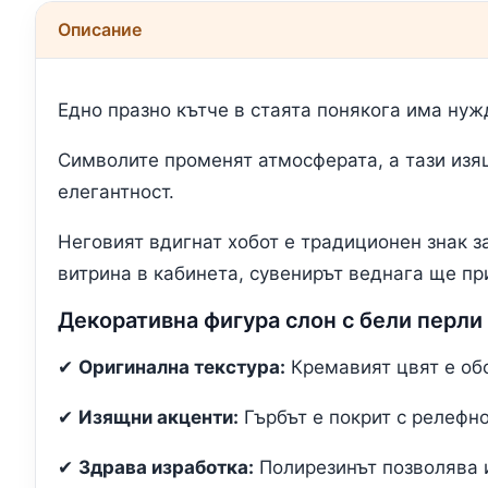
Описание
Едно празно кътче в стаята понякога има нуж
Символите променят атмосферата, а тази из
елегантност.
Неговият вдигнат хобот е традиционен знак з
витрина в кабинета, сувенирът веднага ще пр
Декоративна фигура слон с бели перли 
✔
Оригинална текстура:
Кремавият цвят е обо
✔
Изящни акценти:
Гърбът е покрит с релефн
✔
Здрава изработка:
Полирезинът позволява 