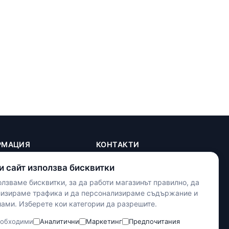
РМАЦИЯ
КОНТАКТИ
+(359) 898 719431
и сайт използва бисквитки
contact.maxshop.bg@gmail.com
ка
лзваме бисквитки, за да работи магазинът правилно, да
улица Панайот Волов 42,
телност
лизираме трафика и да персонализираме съдържание и
Шумен
ами. Изберете кои категории да разрешите.
тки
словия
Наложен платеж
обходими
Аналитични
Маркетинг
Предпочитания