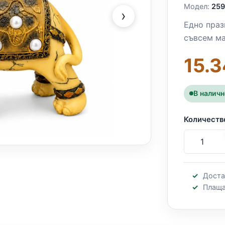
Модел:
25
›
Едно праз
съвсем ма
15.3
В налич
Количеств
Доста
Плаща