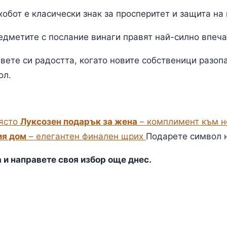
обот е класически знак за просперитет и защита на
редметите с послание винаги правят най-силно впеча
вете си радостта, когато новите собственици разопа
ол.
място
Луксозен подарък за жена
– комплимент към н
ия дом
– елегантен финален щрих
Подарете символ н
 и направете своя избор още днес.