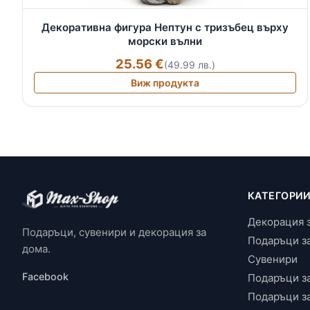
Декоративна фигура Нептун с тризъбец върху
морски вълни
25.56 €
(49.99 лв.)
Виж продукта
КАТЕГОРИ
Декорация 
Подаръци, сувенири и декорация за
Подаръци з
дома.
Сувенири
Facebook
Подаръци з
Подаръци з