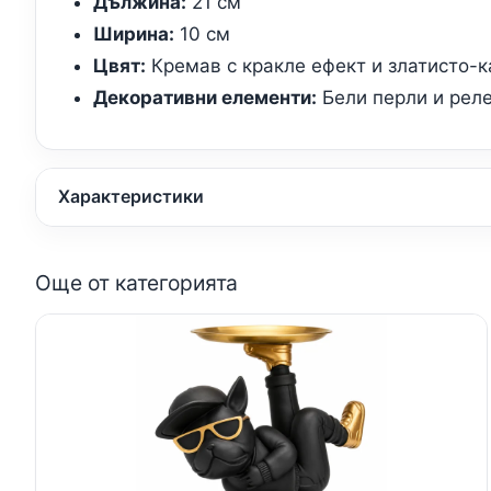
Дължина:
21 см
Ширина:
10 см
Цвят:
Кремав с кракле ефект и златисто-
Декоративни елементи:
Бели перли и рел
Характеристики
Още от категорията