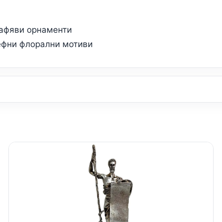
кафяви орнаменти
ефни флорални мотиви