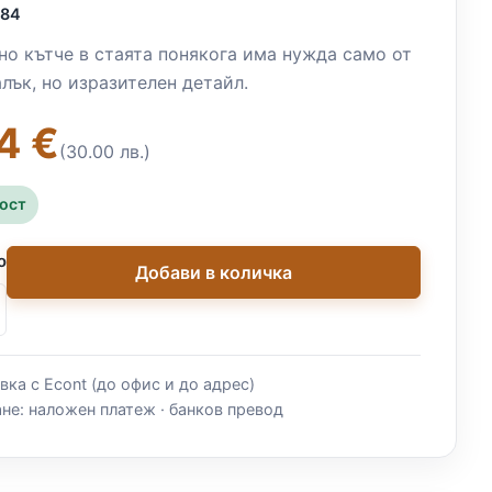
984
но кътче в стаята понякога има нужда само от
лък, но изразителен детайл.
4 €
(30.00 лв.)
ност
о
Добави в количка
вка с Econt (до офис и до адрес)
не: наложен платеж · банков превод