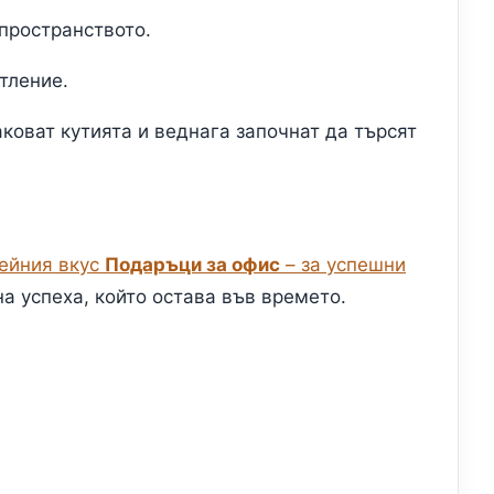
 пространството.
тление.
коват кутията и веднага започнат да търсят
ейния вкус
Подаръци за офис
– за успешни
а успеха, който остава във времето.