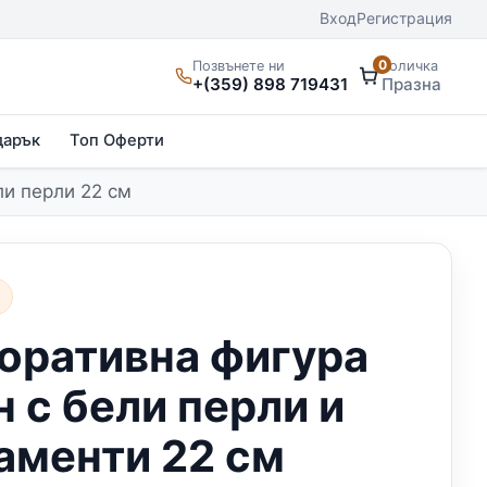
Вход
Регистрация
0
Позвънете ни
Количка
+(359) 898 719431
Празна
дарък
Топ Оферти
ли перли 22 см
и
оративна фигура
н с бели перли и
аменти 22 см