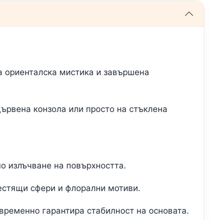
 ориенталска мистика и завършена
дървена конзола или просто на стъклена
но излъчване на повърхността.
естящи сфери и флорални мотиви.
временно гарантира стабилност на основата.