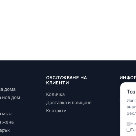
И
ОБСЛУЖВАНЕ НА
ИНФО
КЛИЕНТИ
за дома
За нас
Тоз
Количка
а нов дом
Достав
Изпо
Доставка и връщане
Повери
ана
Контакти
рекл
а мъж
Бискви
а жена
Общи у
Не
арък
Па