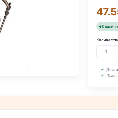
47.5
В налич
Количеств
Доста
Плаща