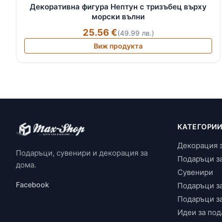
Декоративна фигура Нептун с тризъбец върху
морски вълни
25.56 €
(49.99 лв.)
Виж продукта
КАТЕГОРИ
Декорация 
Подаръци, сувенири и декорация за
Подаръци з
дома.
Сувенири
Facebook
Подаръци з
Подаръци з
Идеи за под