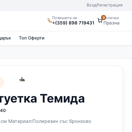
Вход
Регистрация
0
Позвънете ни
Количка
+(359) 898 719431
Празна
дарък
Топ Оферти
и
туетка Темида
940
 см Материал:Полирезин със бронзово