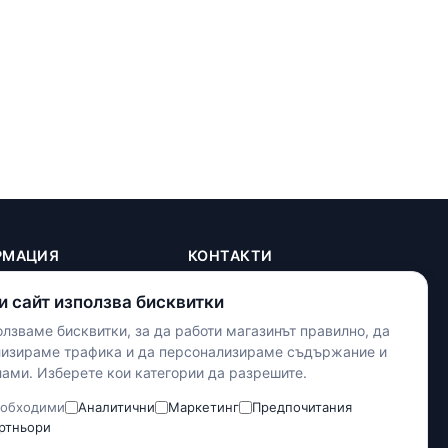
РМАЦИЯ
КОНТАКТИ
+(359) 898 719431
и сайт използва бисквитки
contact.maxshop.bg@gmail.com
ка
лзваме бисквитки, за да работи магазинът правилно, да
улица Панайот Волов 42,
телност
лизираме трафика и да персонализираме съдържание и
Шумен
ами. Изберете кои категории да разрешите.
тки
словия
Наложен платеж
обходими
Аналитични
Маркетинг
Предпочитания
Банков превод
ртньори
Доставка с Еконт