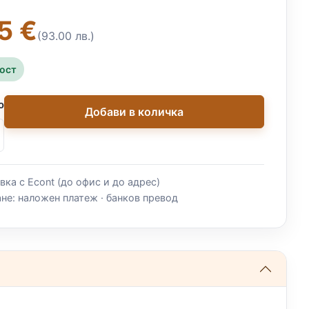
5 €
(93.00 лв.)
ност
о
Добави в количка
вка с Econt (до офис и до адрес)
не: наложен платеж · банков превод