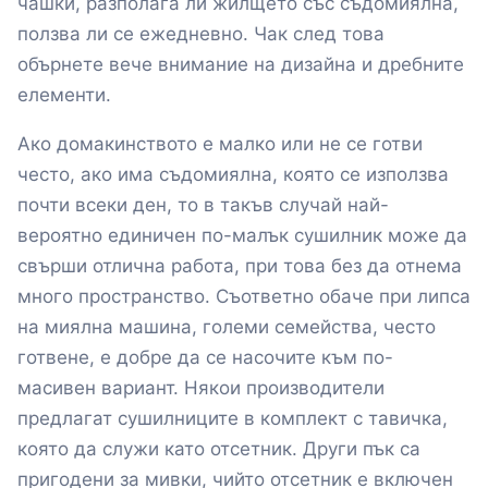
чашки, разполага ли жилщето със съдомиялна,
ползва ли се ежедневно. Чак след това
обърнете вече внимание на дизайна и дребните
елементи.
Ако домакинството е малко или не се готви
често, ако има съдомиялна, която се използва
почти всеки ден, то в такъв случай най-
вероятно единичен по-малък сушилник може да
свърши отлична работа, при това без да отнема
много пространство. Съответно обаче при липса
на миялна машина, големи семейства, често
готвене, е добре да се насочите към по-
масивен вариант. Някои производители
предлагат сушилниците в комплект с тавичка,
която да служи като отсетник. Други пък са
пригодени за мивки, чийто отсетник е включен