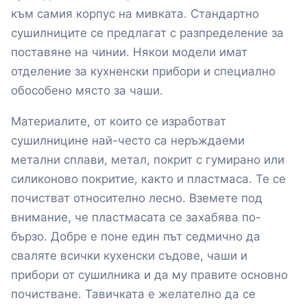
към самия корпус на мивката. Стандартно
сушилниците се предлагат с разпределение за
поставяне на чинии. Някои модели имат
отделение за кухненски прибори и специално
обособено място за чаши.
Материалите, от които се изработват
сушилницине най-често са неръждаеми
метални сплави, метал, покрит с гумирано или
силиконово покритие, както и пластмаса. Те се
почистват относително лесно. Вземете под
внимание, че пластмасата се захабява по-
бързо. Добре е поне един път седмично да
сваляте всички кухенски съдове, чаши и
прибори от сушилника и да му правите основно
почистване. Тавичката е желателно да се