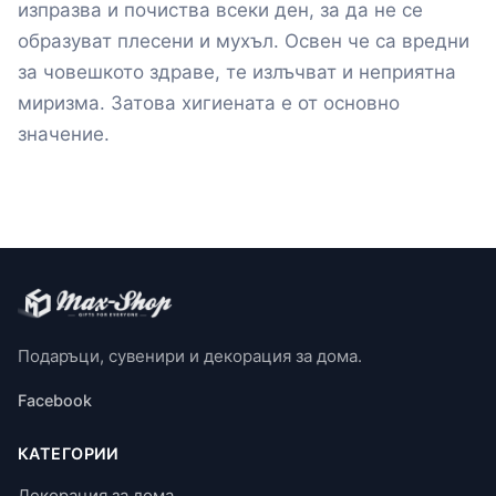
изпразва и почиства всеки ден, за да не се
образуват плесени и мухъл. Освен че са вредни
за човешкото здраве, те излъчват и неприятна
миризма. Затова хигиената е от основно
значение.
Подаръци, сувенири и декорация за дома.
Facebook
КАТЕГОРИИ
Декорация за дома