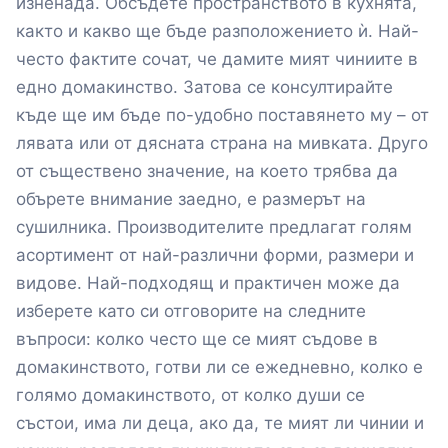
изненада. Обсъдете пространството в кухнята,
както и какво ще бъде разположението ѝ. Най-
често фактите сочат, че дамите мият чиниите в
едно домакинство. Затова се консултирайте
къде ще им бъде по-удобно поставянето му – от
лявата или от дясната страна на мивката. Друго
от съществено значение, на което трябва да
обърете внимание заедно, е размерът на
сушилника. Производителите предлагат голям
асортимент от най-различни форми, размери и
видове. Най-подходящ и практичен може да
изберете като си отговорите на следните
въпроси: колко често ще се мият съдове в
домакинството, готви ли се ежедневно, колко е
голямо домакинството, от колко души се
състои, има ли деца, ако да, те мият ли чинии и