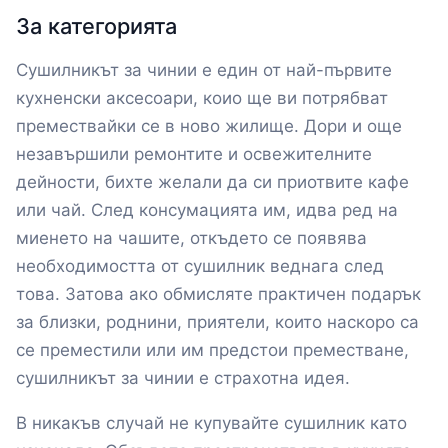
За категорията
Сушилникът за чинии е един от най-първите
кухненски аксесоари, коио ще ви потрябват
премествайки се в ново жилище. Дори и още
незавършили ремонтите и освежителните
дейности, бихте желали да си приотвите кафе
или чай. След консумацията им, идва ред на
миенето на чашите, откъдето се появява
необходимостта от сушилник веднага след
това. Затова ако обмисляте практичен подарък
за близки, роднини, приятели, които наскоро са
се преместили или им предстои преместване,
сушилникът за чинии е страхотна идея.
В никакъв случай не купувайте сушилник като