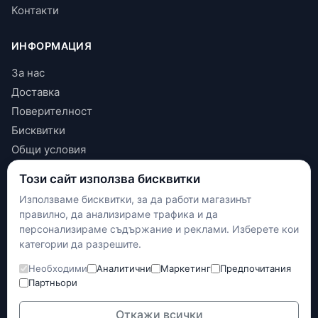
Контакти
ИНФОРМАЦИЯ
За нас
Доставка
Поверителност
Бисквитки
Общи условия
Този сайт използва бисквитки
КОНТАКТИ
Използваме бисквитки, за да работи магазинът
+(359) 898 719431
правилно, да анализираме трафика и да
contact.maxshop.bg@gmail.com
персонализираме съдържание и реклами. Изберете кои
категории да разрешите.
улица Панайот Волов 42, Шумен
Необходими
Аналитични
Маркетинг
Предпочитания
Наложен платеж
Партньори
Банков превод
Доставка с Еконт
Откажи всички