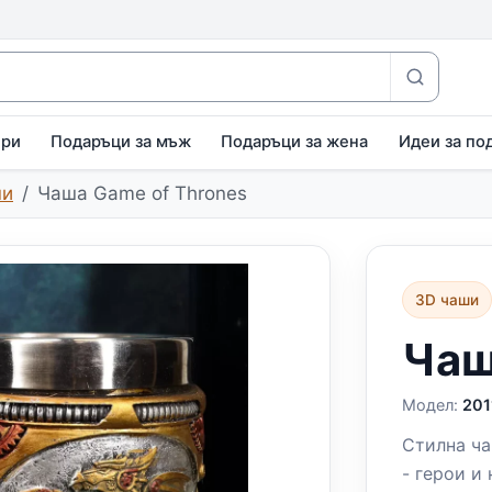
ири
Подаръци за мъж
Подаръци за жена
Идеи за по
ши
Чаша Game of Thrones
3D чаши
Чаш
Модел:
201
Стилна ча
- герои и 