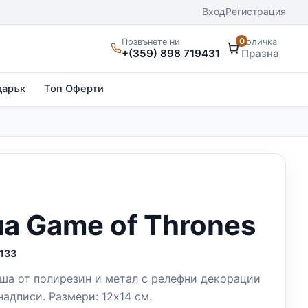
Вход
Регистрация
0
Позвънете ни
Количка
+(359) 898 719431
Празна
дарък
Топ Оферти
а Game of Thrones
133
ша от полирезин и метал с релефни декорации
надписи. Размери: 12х14 см.