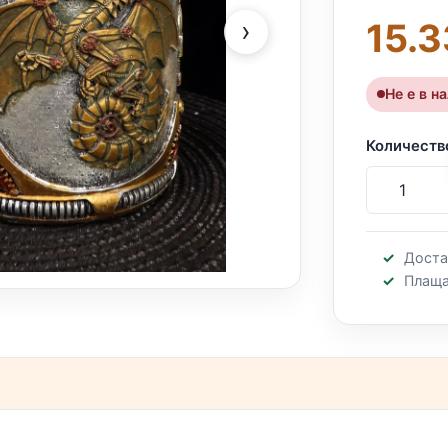
›
15.3
Не е в н
Количеств
Доста
Плаща