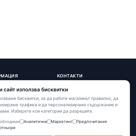
РМАЦИЯ
КОНТАКТИ
+(359) 898 719431
и сайт използва бисквитки
contact.maxshop.bg@gmail.com
ка
лзваме бисквитки, за да работи магазинът правилно, да
улица Панайот Волов 42,
телност
лизираме трафика и да персонализираме съдържание и
Шумен
ами. Изберете кои категории да разрешите.
тки
словия
Наложен платеж
обходими
Аналитични
Маркетинг
Предпочитания
Банков превод
ртньори
Доставка с Еконт