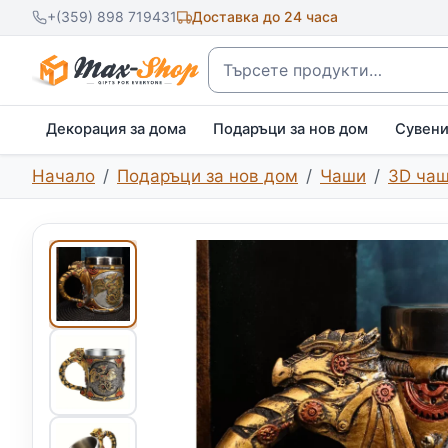
+(359) 898 719431
Доставка до 24 часа
Търсене
Декорация за дома
Подаръци за нов дом
Сувен
Начало
Подаръци за нов дом
Чаши
3D ча