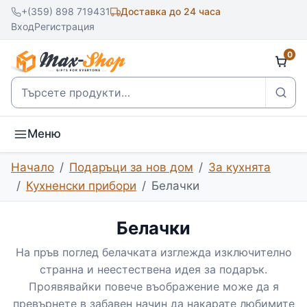
+(359) 898 719431
Доставка до 24 часа
Вход
Регистрация
0
Търсене
Меню
Начало
Подаръци за нов дом
За кухнята
Кухненски прибори
Белачки
Белачки
На пръв поглед белачката изглежда изключително
странна и неестествена идея за подарък.
Проявявайки повече въображение може да я
превърнете в забавен начин да накарате любимите