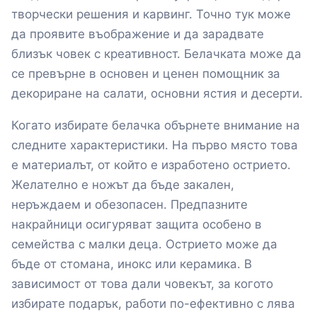
творчески решения и карвинг. Точно тук може
да проявите въображение и да зарадвате
близък човек с креативност. Белачката може да
се превърне в основен и ценен помощник за
декориране на салати, основни ястия и десерти.
Когато избирате белачка обърнете внимание на
следните характеристики. На първо място това
е материалът, от който е изработено острието.
Желателно е ножът да бъде закален,
неръждаем и обезопасен. Предпазните
накрайници осигуряват защита особено в
семейства с малки деца. Острието може да
бъде от стомана, инокс или керамика. В
зависимост от това дали човекът, за когото
избирате подарък, работи по-ефективно с лява