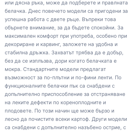
или дясна ръка, може да подберете и правлната
белачка. Днес повечето модели са пригодени за
успешна работа с двете ръце. Въпреки това
обърнете внимание, за да бъдете спокойни. За
максимален комфорт при употреба, особено при
декориране и карвинг, заложете на удобна и
стабилна дръжка. Захватът трябва да е добър,
без да се изплъзва, дори когато белачката е
мокра. Стандартните модели предлагат
възможност за по-плътни и по-фини ленти. По
функционалните белачки пък са снабдени с
допълнително приспособление за отстраняване
на леките дефекти по кореноплодните и
плодовете. По този начин ще може бързо и
лесно да почистите всеки картоф. Други модели
са снабдени с допълнително назъбено острие, с