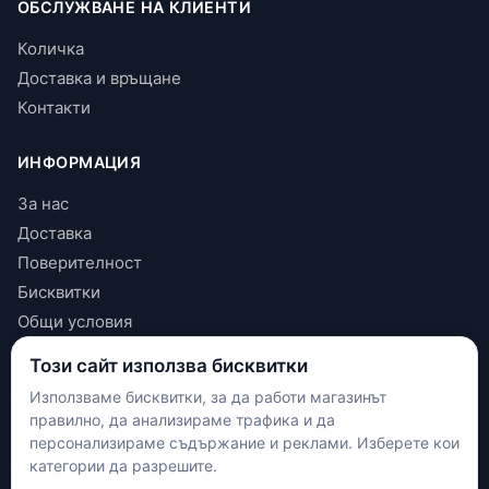
ОБСЛУЖВАНЕ НА КЛИЕНТИ
Количка
Доставка и връщане
Контакти
ИНФОРМАЦИЯ
За нас
Доставка
Поверителност
Бисквитки
Общи условия
Този сайт използва бисквитки
КОНТАКТИ
Използваме бисквитки, за да работи магазинът
+(359) 898 719431
правилно, да анализираме трафика и да
contact.maxshop.bg@gmail.com
персонализираме съдържание и реклами. Изберете кои
категории да разрешите.
улица Панайот Волов 42, Шумен