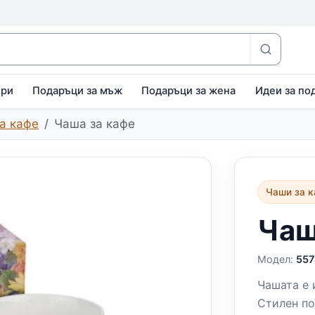
ири
Подаръци за мъж
Подаръци за жена
Идеи за по
а кафе
Чаша за кафе
Чаши за 
Чаш
Модел:
557
Чашата е 
Стилен по