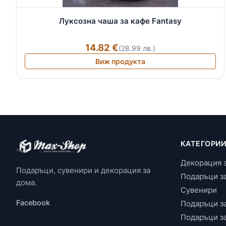
Луксозна чаша за кафе Fantasy
14.82 €
(28.99 лв.)
Виж продукта
КАТЕГОРИ
Декорация 
Подаръци, сувенири и декорация за
Подаръци з
дома.
Сувенири
Facebook
Подаръци з
Подаръци з