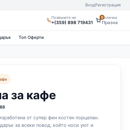
Вход
Регистрация
0
Позвънете ни
Количка
+(359) 898 719431
Празна
дарък
Топ Оферти
кафе
а за кафе
88
изработена от супер фин костен порцелан.
дарък за всеки повод, който носи уют и