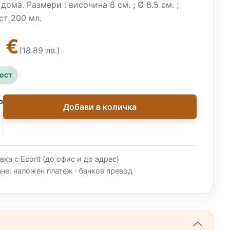
дома. Размери : височина 8 см. ; Ø 8.5 см. ;
т 200 мл.
 €
(18.89 лв.)
ност
о
Добави в количка
вка с Econt (до офис и до адрес)
не: наложен платеж · банков превод