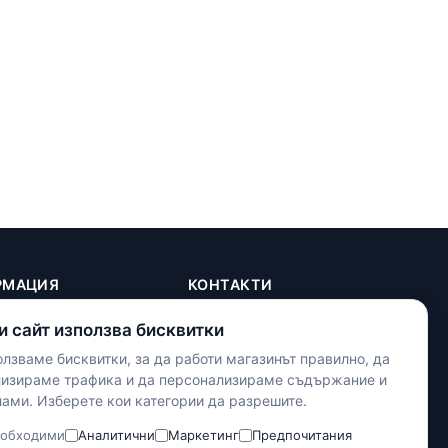
РМАЦИЯ
КОНТАКТИ
+(359) 898 719431
и сайт използва бисквитки
contact.maxshop.bg@gmail.com
ка
лзваме бисквитки, за да работи магазинът правилно, да
улица Панайот Волов 42,
телност
лизираме трафика и да персонализираме съдържание и
Шумен
ами. Изберете кои категории да разрешите.
тки
словия
Наложен платеж
обходими
Аналитични
Маркетинг
Предпочитания