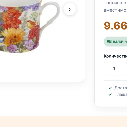
топлина в 
›
вместимос
9.66
В налич
Количеств
Доста
Плаща