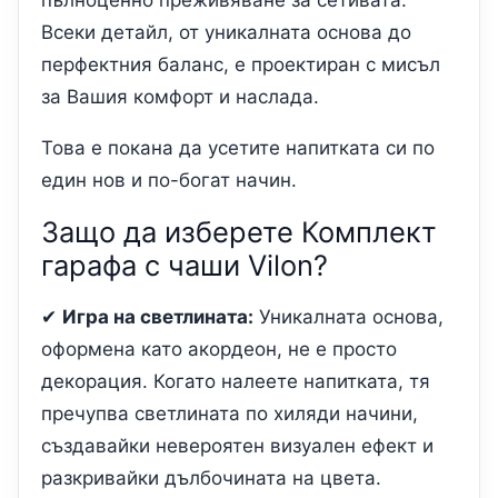
пълноценно преживяване за сетивата.
Всеки детайл, от уникалната основа до
перфектния баланс, е проектиран с мисъл
за Вашия комфорт и наслада.
Това е покана да усетите напитката си по
един нов и по-богат начин.
Защо да изберете Комплект
гарафа с чаши Vilon?
✔
Игра на светлината:
Уникалната основа,
оформена като акордеон, не е просто
декорация. Когато налеете напитката, тя
пречупва светлината по хиляди начини,
създавайки невероятен визуален ефект и
разкривайки дълбочината на цвета.