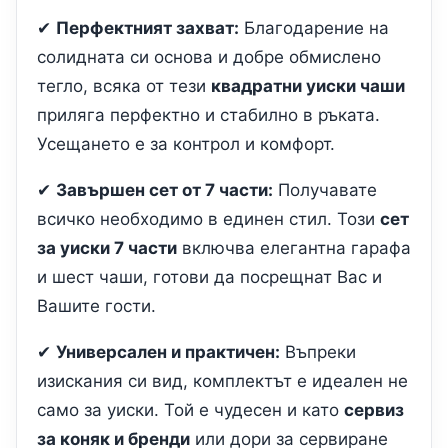
✔
Перфектният захват:
Благодарение на
солидната си основа и добре обмислено
тегло, всяка от тези
квадратни уиски чаши
приляга перфектно и стабилно в ръката.
Усещането е за контрол и комфорт.
✔
Завършен сет от 7 части:
Получавате
всичко необходимо в единен стил. Този
сет
за уиски 7 части
включва елегантна гарафа
и шест чаши, готови да посрещнат Вас и
Вашите гости.
✔
Универсален и практичен:
Въпреки
изискания си вид, комплектът е идеален не
само за уиски. Той е чудесен и като
сервиз
за коняк и бренди
или дори за сервиране