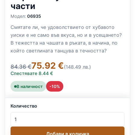
части
Модел:
06935
Смятате ли, че удоволствието от хубавото
уиски е не само във вкуса, но и в усещането?
В тежестта на чашата в ръката, в начина, по
който светлината танцува в течността?
75.92 €
84.36 €
(148.49 лв.)
Спестявате 8.44 €
В наличност
-10%
Количество
Добави в количка