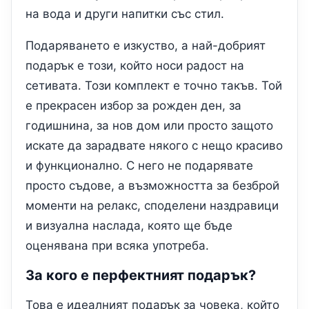
на вода и други напитки със стил.
Подаряването е изкуство, а най-добрият
подарък е този, който носи радост на
сетивата. Този комплект е точно такъв. Той
е прекрасен избор за рожден ден, за
годишнина, за нов дом или просто защото
искате да зарадвате някого с нещо красиво
и функционално. С него не подарявате
просто съдове, а възможността за безброй
моменти на релакс, споделени наздравици
и визуална наслада, която ще бъде
оценявана при всяка употреба.
За кого е перфектният подарък?
Това е идеалният подарък за човека, който