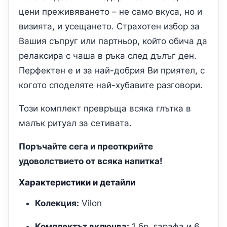
цени преживяването – не само вкуса, но и
визията, и усещането. Страхотен избор за
Вашия съпруг или партньор, който обича да
релаксира с чаша в ръка след дълъг ден.
Перфектен е и за най-добрия Ви приятел, с
когото споделяте най-хубавите разговори.
Този комплект превръща всяка глътка в
малък ритуал за сетивата.
Поръчайте сега и преоткрийте
удоволствието от всяка напитка!
Характеристики и детайли
Колекция:
Vilon
Комплектът включва:
1 бр. гарафа и 6