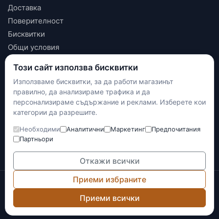
Доставка
Поверителност
Бисквитки
Общи условия
Този сайт използва бисквитки
КОНТАКТИ
Използваме бисквитки, за да работи магазинът
+(359) 898 719431
правилно, да анализираме трафика и да
contact.maxshop.bg@gmail.com
персонализираме съдържание и реклами. Изберете кои
улица Панайот Волов 42, Шумен
категории да разрешите.
Необходими
Аналитични
Маркетинг
Предпочитания
Наложен платеж
Партньори
Банков превод
Доставка с Еконт
Откажи всички
Приеми избраните
© 2026 Max-Shop.bg. Всички права запазени.
Онлайн магазинът е изготвен и се поддържа от
Network
Приеми всички
Technology
.