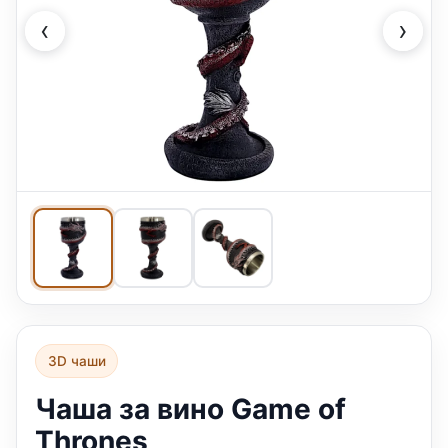
‹
›
3D чаши
Чаша за вино Game of
Thrones