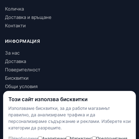
Количка
Доставка и връщане
Контакти
ИНФОРМАЦИЯ
За нас
Доставка
Поверителност
Бисквитки
Общи условия
Този сайт използва бисквитки
КОНТАКТИ
Използваме бисквитки, за да работи магазинът
+(359) 898 719431
правилно, да анализираме трафика и да
contact.maxshop.bg@gmail.com
персонализираме съдържание и реклами. Изберете кои
улица Панайот Волов 42, Шумен
категории да разрешите.
Необходими
Аналитични
Маркетинг
Предпочитания