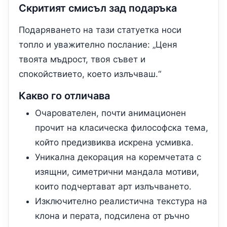
Скритият смисъл зад подаръка
Подаряването на тази статуетка носи
топло и уважително послание: „Ценя
твоята мъдрост, твоя съвет и
спокойствието, което излъчваш.“
Какво го отличава
Очарователен, почти анимационен
прочит на класическа философска тема,
който предизвиква искрена усмивка.
Уникална декорация на коремчетата с
изящни, симетрични мандала мотиви,
които подчертават арт излъчването.
Изключително реалистична текстура на
клона и перата, подсилена от ръчно