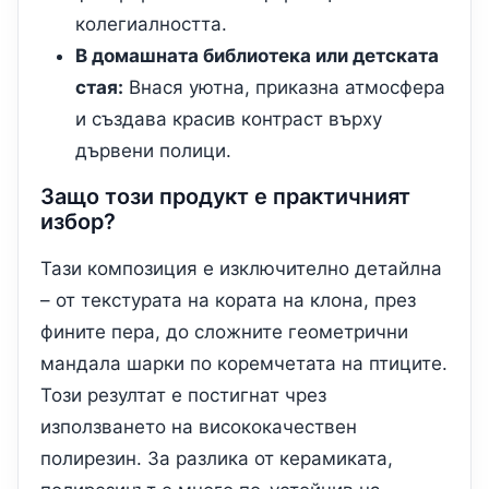
колегиалността.
В домашната библиотека или детската
стая:
Внася уютна, приказна атмосфера
и създава красив контраст върху
дървени полици.
Защо този продукт е практичният
избор?
Тази композиция е изключително детайлна
– от текстурата на кората на клона, през
фините пера, до сложните геометрични
мандала шарки по коремчетата на птиците.
Този резултат е постигнат чрез
използването на висококачествен
полирезин. За разлика от керамиката,