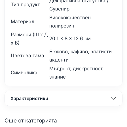
Декоративна статуетка /
Тип продукт
Сувенир
Висококачествен
Материал
полирезин
Размери (Ш x Д
20.1 x 8 x 12.6 см
x В)
Бежово, кафяво, златисти
Цветова гама
акценти
Мъдрост, дискретност,
Символика
знание
Характеристики
Още от категорията