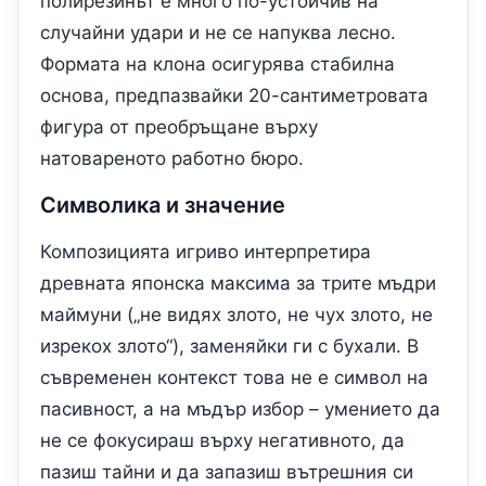
полирезинът е много по-устойчив на
случайни удари и не се напуква лесно.
Формата на клона осигурява стабилна
основа, предпазвайки 20-сантиметровата
фигура от преобръщане върху
натовареното работно бюро.
Символика и значение
Композицията игриво интерпретира
древната японска максима за трите мъдри
маймуни („не видях злото, не чух злото, не
изрекох злото“), заменяйки ги с бухали. В
съвременен контекст това не е символ на
пасивност, а на мъдър избор – умението да
не се фокусираш върху негативното, да
пазиш тайни и да запазиш вътрешния си