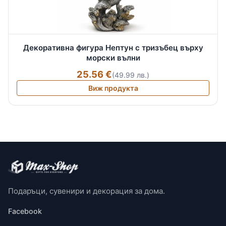
Декоративна фигура Нептун с тризъбец върху
морски вълни
25.56 €
(49.99 лв.)
Виж продукта
Подаръци, сувенири и декорация за дома.
Facebook