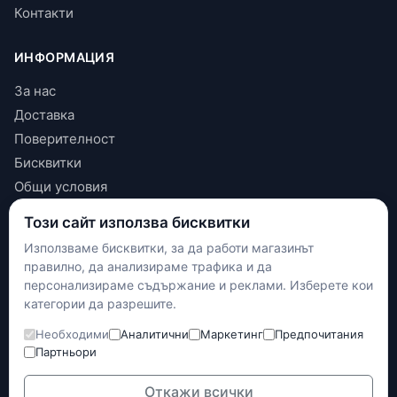
Контакти
ИНФОРМАЦИЯ
За нас
Доставка
Поверителност
Бисквитки
Общи условия
Този сайт използва бисквитки
КОНТАКТИ
Използваме бисквитки, за да работи магазинът
+(359) 898 719431
правилно, да анализираме трафика и да
contact.maxshop.bg@gmail.com
персонализираме съдържание и реклами. Изберете кои
категории да разрешите.
улица Панайот Волов 42, Шумен
Необходими
Аналитични
Маркетинг
Предпочитания
Наложен платеж
Партньори
Банков превод
Доставка с Еконт
Откажи всички