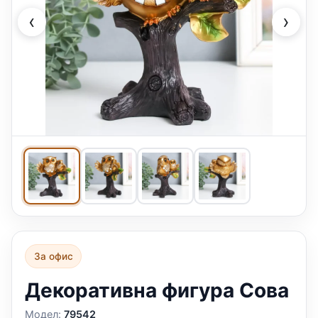
‹
›
За офис
Декоративна фигура Сова
Модел:
79542