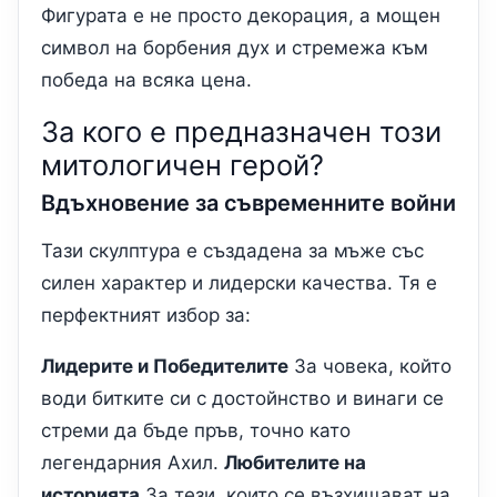
Фигурата е не просто декорация, а мощен
символ на борбения дух и стремежа към
победа на всяка цена.
За кого е предназначен този
митологичен герой?
Вдъхновение за съвременните войни
Тази скулптура е създадена за мъже със
силен характер и лидерски качества. Тя е
перфектният избор за:
Лидерите и Победителите
За човека, който
води битките си с достойнство и винаги се
стреми да бъде пръв, точно като
легендарния Ахил.
Любителите на
историята
За тези, които се възхищават на