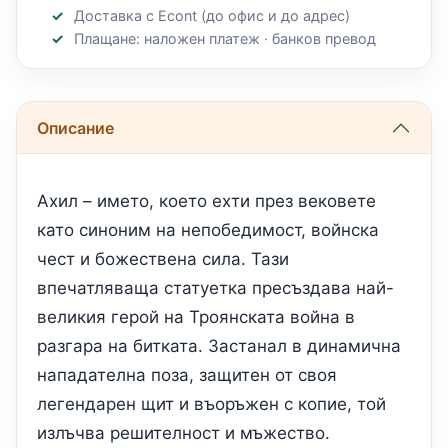
Доставка с Econt (до офис и до адрес)
Плащане: наложен платеж · банков превод
Описание
Ахил – името, което ехти през вековете
като синоним на непобедимост, войнска
чест и божествена сила. Тази
впечатляваща статуетка пресъздава най-
великия герой на Троянската война в
разгара на битката. Застанал в динамична
нападателна поза, защитен от своя
легендарен щит и въоръжен с копие, той
излъчва решителност и мъжество.