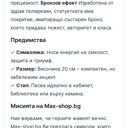
прецизност.
Бронзов ефект
Изработена от
здрав полирезин, статуетката има
покритие, имитиращо състарен бронз,
което придава тежест, авторитет и класа.
Предимства
✓
Символика:
Носи енергия на смелост,
защита и триумф.
✓
Размер:
Височина 20 см – компактен, но
забележим акцент.
✓
Стил:
Пасва идеално в кабинет,
библиотека или върху камина.
Мисията на Max-shop.bg
Ние вярваме, че героите живеят вечно.
Max-shop.bg Ви предлага символи, които