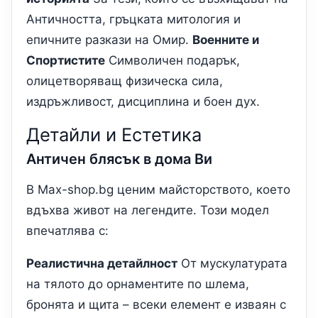
Античността, гръцката митология и
епичните разкази на Омир.
Военните и
Спортистите
Символичен подарък,
олицетворяващ физическа сила,
издръжливост, дисциплина и боен дух.
Детайли и Естетика
Античен блясък в дома Ви
В Max-shop.bg ценим майсторството, което
вдъхва живот на легендите. Този модел
впечатлява с:
Реалистична детайлност
От мускулатурата
на тялото до орнаментите по шлема,
бронята и щита – всеки елемент е изваян с