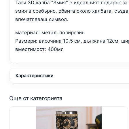
Тази 3D халба "Змия" е идеалният подарък за
змия в сребърно, обвита около халбата, създ
впечатляващ символ.
материал: метал, полирезин
Размери: височина 10,5 см, дължина 12см, ши
вместимост: 400мл
Характеристики
Още от категорията