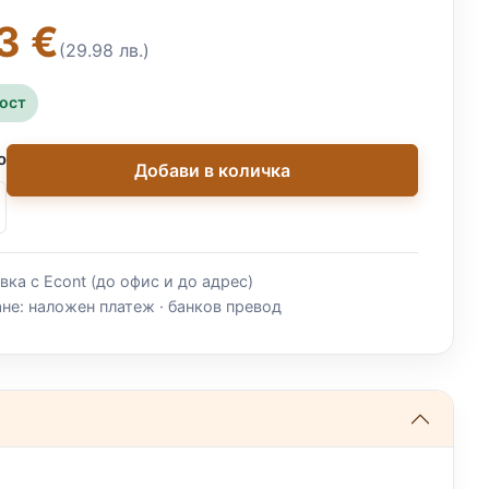
3 €
(29.98 лв.)
ност
о
Добави в количка
вка с Econt (до офис и до адрес)
не: наложен платеж · банков превод