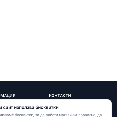
РМАЦИЯ
КОНТАКТИ
+(359) 898 719431
и сайт използва бисквитки
contact.maxshop.bg@gmail.com
ка
лзваме бисквитки, за да работи магазинът правилно, да