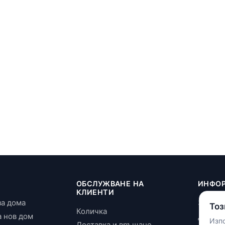
И
ОБСЛУЖВАНЕ НА
ИНФО
КЛИЕНТИ
за дома
За нас
Тоз
Количка
а нов дом
Достав
Изпо
Доставка и връщане