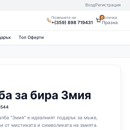
Вход
Регистрация
0
Позвънете ни
Количка
+(359) 898 719431
Празна
дарък
Топ Оферти
ба за бира Змия
3544
алба "Змия" е идеалният подарък за мъже,
и от мистиката и символиката на змията.