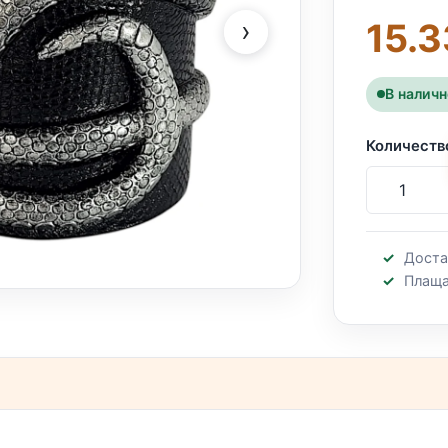
›
15.3
В налич
Количеств
Доста
Плаща