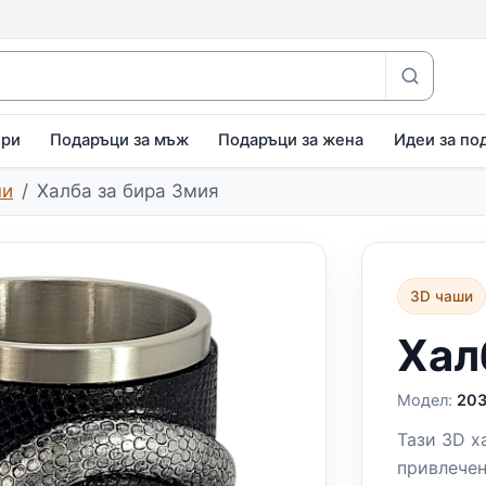
ири
Подаръци за мъж
Подаръци за жена
Идеи за по
ши
Халба за бира Змия
3D чаши
Хал
Модел:
20
Тази 3D х
привлечен