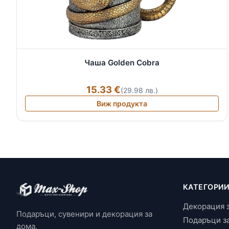
Чаша Golden Cobra
15.33 €
(29.98 лв.)
Виж продукта
КАТЕГОРИ
Декорация 
Подаръци, сувенири и декорация за
Подаръци з
дома.