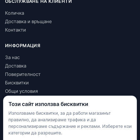
ОБСЛУЖВАНЕ НА КЛИЕНТИ
Количка
Доставка и връщане
Контакти
ИНФОРМАЦИЯ
За нас
Доставка
Поверителност
Бисквитки
Общи условия
Този сайт използва бисквитки
КОНТАКТИ
Използваме бисквитки, за да работи магазинът
+(359) 898 719431
правилно, да анализираме трафика и да
contact.maxshop.bg@gmail.com
персонализираме съдържание и реклами. Изберете кои
улица Панайот Волов 42, Шумен
категории да разрешите.