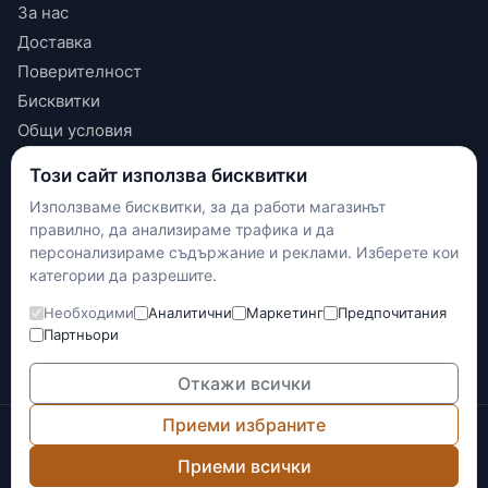
За нас
Доставка
Поверителност
Бисквитки
Общи условия
Този сайт използва бисквитки
КОНТАКТИ
Използваме бисквитки, за да работи магазинът
+(359) 898 719431
правилно, да анализираме трафика и да
contact.maxshop.bg@gmail.com
персонализираме съдържание и реклами. Изберете кои
улица Панайот Волов 42, Шумен
категории да разрешите.
Необходими
Аналитични
Маркетинг
Предпочитания
Наложен платеж
Партньори
Банков превод
Доставка с Еконт
Откажи всички
Приеми избраните
© 2026 Max-Shop.bg. Всички права запазени.
Онлайн магазинът е изготвен и се поддържа от
Network
Приеми всички
Technology
.