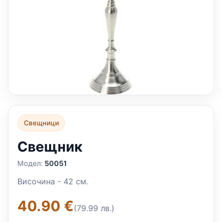
Свещници
Свещник
Модел:
50051
Височинa - 42 см.
40.90 €
(79.99 лв.)