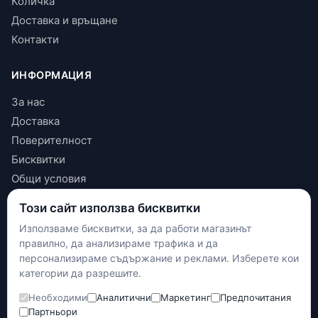
Количка
Доставка и връщане
Контакти
ИНФОРМАЦИЯ
За нас
Доставка
Поверителност
Бисквитки
Общи условия
Този сайт използва бисквитки
КОНТАКТИ
Използваме бисквитки, за да работи магазинът
+(359) 898 719431
правилно, да анализираме трафика и да
contact.maxshop.bg@gmail.com
персонализираме съдържание и реклами. Изберете кои
улица Панайот Волов 42, Шумен
категории да разрешите.
Необходими
Аналитични
Маркетинг
Предпочитания
Наложен платеж
Партньори
Банков превод