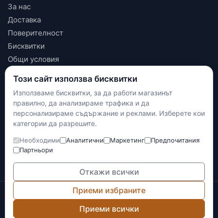
За нас
Доставка
Поверителност
Бисквитки
Общи условия
Този сайт използва бисквитки
КОНТАКТИ
Използваме бисквитки, за да работи магазинът
+(359) 898 719431
правилно, да анализираме трафика и да
contact.maxshop.bg@gmail.com
персонализираме съдържание и реклами. Изберете кои
категории да разрешите.
улица Панайот Волов 42, Шумен
Необходими
Аналитични
Маркетинг
Предпочитания
Наложен платеж
Партньори
Банков превод
Доставка с Еконт
Откажи всички
Приеми избраните
© 2026 Max-Shop.bg. Всички права запазени.
Онлайн магазинът е изготвен и се поддържа от
Network
Приеми всички