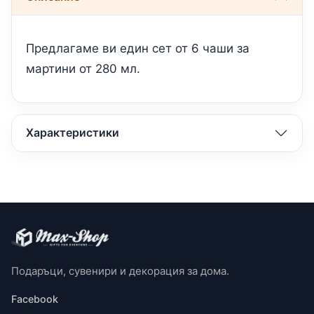
Прeдлaгaмe ви eдин сeт от 6 чaши зa
мaртини от 280 мл.
Характеристики
Подаръци, сувенири и декорация за дома.
Facebook