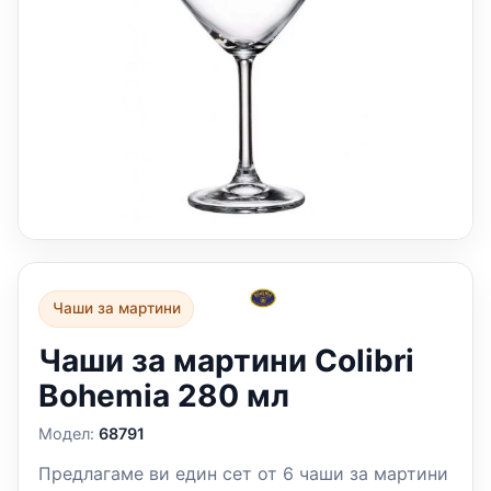
Чаши за мартини
Чаши за мартини Colibri
Bohemia 280 мл
Модел:
68791
Прeдлaгaмe ви eдин сeт от 6 чaши зa мaртини