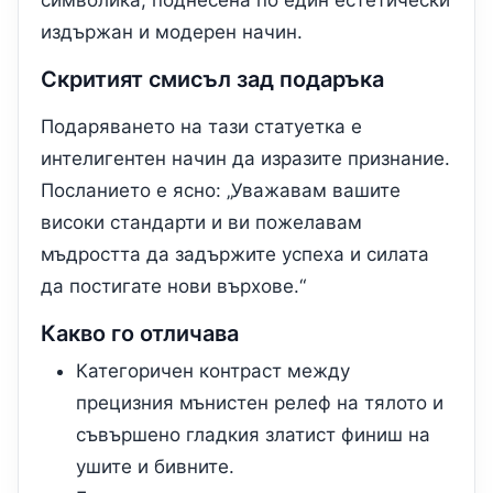
символика, поднесена по един естетически
издържан и модерен начин.
Скритият смисъл зад подаръка
Подаряването на тази статуетка е
интелигентен начин да изразите признание.
Посланието е ясно: „Уважавам вашите
високи стандарти и ви пожелавам
мъдростта да задържите успеха и силата
да постигате нови върхове.“
Какво го отличава
Категоричен контраст между
прецизния мънистен релеф на тялото и
съвършено гладкия златист финиш на
ушите и бивните.