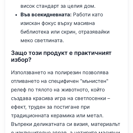
висок стандарт за целия дом.
Във всекидневната:
Работи като
изискан фокус върху масивна
библиотека или скрин, отразявайки
меко светлината.
Защо този продукт е практичният
избор?
Използването на полирезин позволява
отливането на специфичен "мънистен"
релеф по тялото на животното, който
създава красива игра на светлосенки –
ефект, труден за постигане при
традиционната керамика или метал.
Въпреки деликатната си визия, материалът
е изключително здрав, а четирите масивни