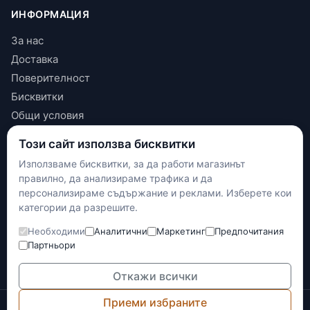
ИНФОРМАЦИЯ
За нас
Доставка
Поверителност
Бисквитки
Общи условия
Този сайт използва бисквитки
КОНТАКТИ
Използваме бисквитки, за да работи магазинът
+(359) 898 719431
правилно, да анализираме трафика и да
contact.maxshop.bg@gmail.com
персонализираме съдържание и реклами. Изберете кои
улица Панайот Волов 42, Шумен
категории да разрешите.
Необходими
Аналитични
Маркетинг
Предпочитания
Наложен платеж
Партньори
Банков превод
Доставка с Еконт
Откажи всички
Приеми избраните
© 2026 Max-Shop.bg. Всички права запазени.