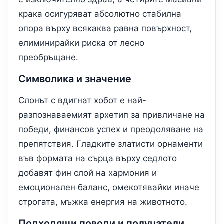
крака осигуряват абсолютно стабилна
опора върху всякаква равна повърхност,
елиминирайки риска от лесно
преобръщане.
Символика и значение
Слонът с вдигнат хобот е най-
разпознаваемият архетип за привличане на
победи, финансов успех и преодоляване на
препятствия. Гладките златисти орнаменти
във формата на сърца върху седлото
добавят фин слой на хармония и
емоционален баланс, омекотявайки иначе
строгата, мъжка енергия на животното.
Подходящи поводи и получатели