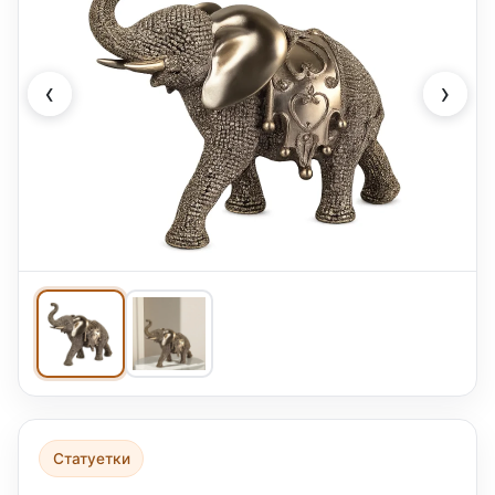
‹
›
Статуетки