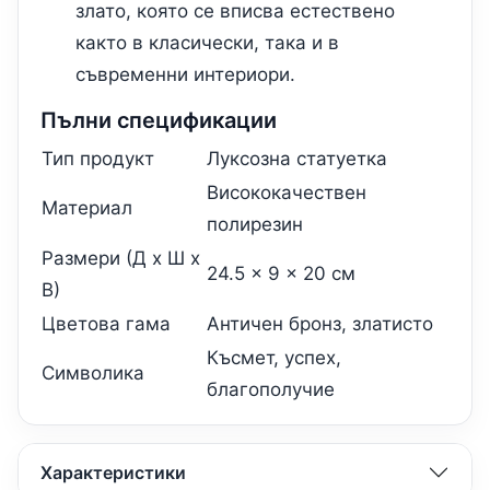
злато, която се вписва естествено
както в класически, така и в
съвременни интериори.
Пълни спецификации
Тип продукт
Луксозна статуетка
Висококачествен
Материал
полирезин
Размери (Д x Ш x
24.5 x 9 x 20 см
В)
Цветова гама
Античен бронз, златисто
Късмет, успех,
Символика
благополучие
Характеристики