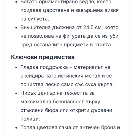
Богато орнаментирано седло, което
придава царствена и завършена визия
на силуета.
Внушителна дължина от 24.5 см, която
не позволява на фигурата да се изгуби
сред останалите предмети в стаята.
Ключови предимства
Гладка поддръжка – материалът не
оксидира като истинския метал и се
почиства лесно само със суха кърпа.
Нисък център на тежестта за
максимална безопасност върху
стъклени бюра или открити дървени
полици.
Топла цветова гама от античен бронз и