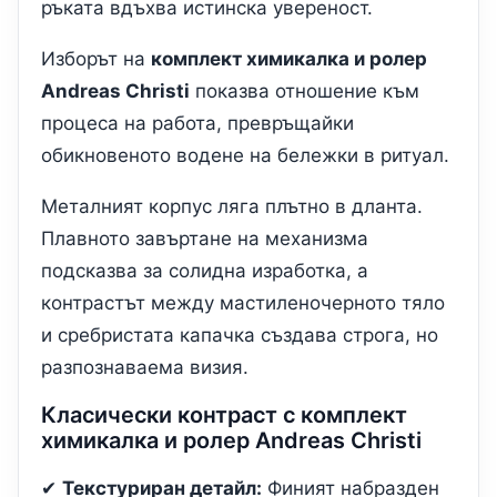
ръката вдъхва истинска увереност.
Изборът на
комплект химикалка и ролер
Andreas Christi
показва отношение към
процеса на работа, превръщайки
обикновеното водене на бележки в ритуал.
Металният корпус ляга плътно в дланта.
Плавното завъртане на механизма
подсказва за солидна изработка, а
контрастът между мастиленочерното тяло
и сребристата капачка създава строга, но
разпознаваема визия.
Класически контраст с комплект
химикалка и ролер Andreas Christi
✔
Текстуриран детайл:
Финият набразден