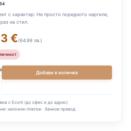
54
ент с характер: Не просто поредното наргиле,
раз на стил.
23 €
(64.99 лв.)
аличност
о
Добави в количка
вка с Econt (до офис и до адрес)
не: наложен платеж · банков превод