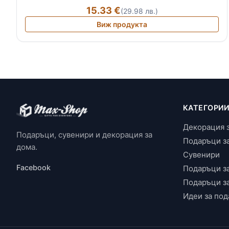
15.33 €
(29.98 лв.)
Виж продукта
КАТЕГОРИ
Декорация 
Подаръци, сувенири и декорация за
Подаръци з
дома.
Сувенири
Facebook
Подаръци з
Подаръци з
Идеи за под