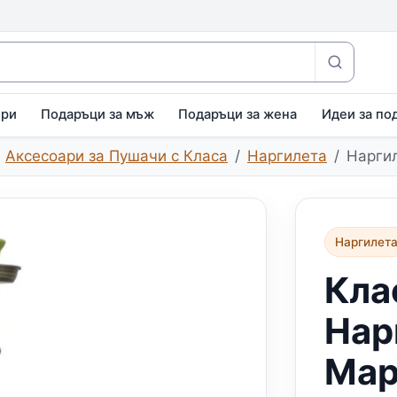
ири
Подаръци за мъж
Подаръци за жена
Идеи за по
Аксесоари за Пушачи с Класа
Наргилета
Наргил
Наргилет
Кла
Нар
Мар