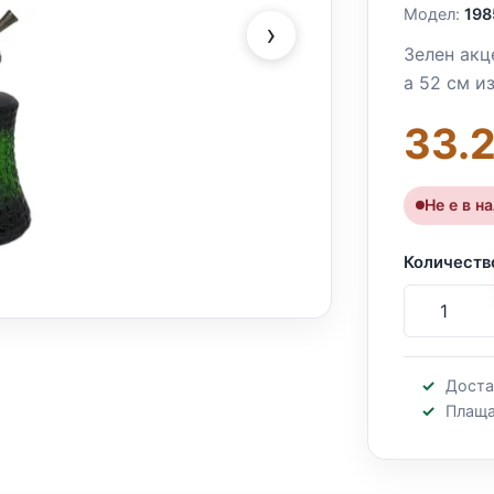
Модел:
198
›
Зелен акц
а 52 см из
33.
Не е в н
Количеств
Доста
Плаща