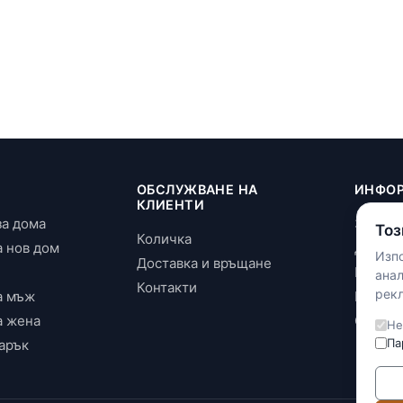
И
ОБСЛУЖВАНЕ НА
ИНФО
КЛИЕНТИ
за дома
За нас
Тоз
Количка
а нов дом
Достав
Изпо
Доставка и връщане
Повери
ана
Контакти
рекл
а мъж
Бискви
а жена
Общи у
Не
Па
арък