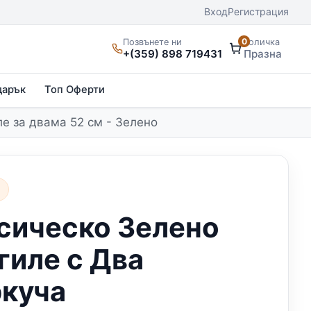
Вход
Регистрация
0
Позвънете ни
Количка
+(359) 898 719431
Празна
дарък
Топ Оферти
е за двама 52 см - Зелено
а
сическо Зелено
гиле с Два
куча