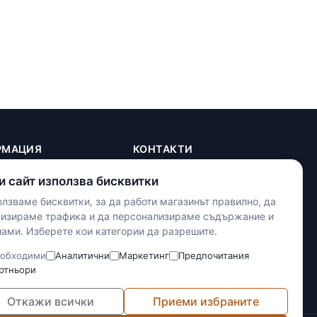
РМАЦИЯ
КОНТАКТИ
+(359) 898 719431
и сайт използва бисквитки
contact.maxshop.bg@gmail.com
ка
лзваме бисквитки, за да работи магазинът правилно, да
улица Панайот Волов 42,
телност
лизираме трафика и да персонализираме съдържание и
Шумен
ами. Изберете кои категории да разрешите.
тки
словия
Наложен платеж
обходими
Аналитични
Маркетинг
Предпочитания
Банков превод
ртньори
Доставка с Еконт
Откажи всички
Приеми избраните