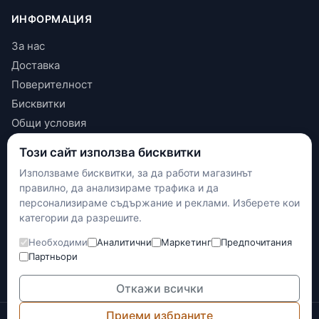
ИНФОРМАЦИЯ
За нас
Доставка
Поверителност
Бисквитки
Общи условия
Този сайт използва бисквитки
КОНТАКТИ
Използваме бисквитки, за да работи магазинът
+(359) 898 719431
правилно, да анализираме трафика и да
contact.maxshop.bg@gmail.com
персонализираме съдържание и реклами. Изберете кои
категории да разрешите.
улица Панайот Волов 42, Шумен
Необходими
Аналитични
Маркетинг
Предпочитания
Наложен платеж
Партньори
Банков превод
Доставка с Еконт
Откажи всички
Приеми избраните