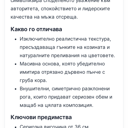
символизира споделеното уважение към
авторитета, спокойствието и лидерските
качества на мъжа отсреща.
Какво го отличава
Изключително реалистична текстура,
пресъздаваща гънките на козината и
натуралните преливания на цветовете.
Масивна основа, която убедително
имитира отрязано дървено пънче с
груба кора.
Внушителни, симетрично разклонени
рога, които придават сериозен обем и
мащаб на цялата композиция.
Ключови предимства
Сериозна височина от 36 см,