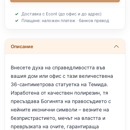
Доставка с Econt (до офис и до адрес)
Плащане: наложен платеж · банков превод
Описание
Внесете духа на справедливостта във
вашия дом или офис с тази величествена
36-сантиметрова статуетка на Темида.
Изработена от качествен полирезин, тя
пресъздава Богинята на правосъдието с
нейните иконични символи – везните на
безпристрастието, мечът на властта и
превръзката на очите, гарантираща